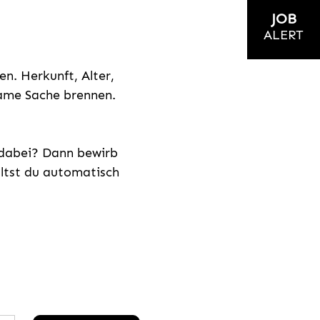
JOB
ALERT
n. Herkunft, Alter,
nsame Sache brennen.
s dabei? Dann bewirb
ältst du automatisch