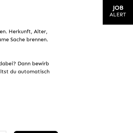
JOB
ALERT
n. Herkunft, Alter,
nsame Sache brennen.
s dabei? Dann bewirb
ältst du automatisch