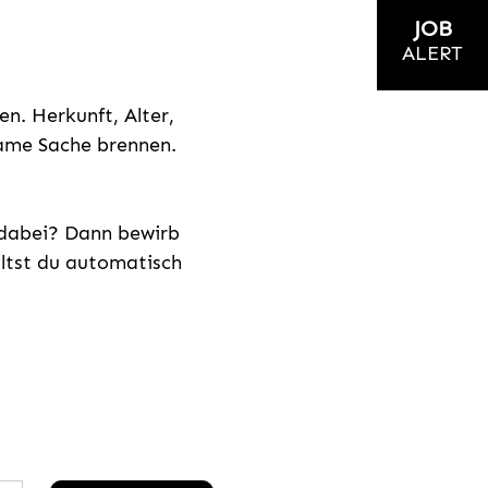
JOB
ALERT
n. Herkunft, Alter,
nsame Sache brennen.
s dabei? Dann bewirb
ältst du automatisch