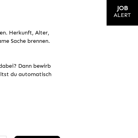
JOB
ALERT
n. Herkunft, Alter,
nsame Sache brennen.
s dabei? Dann bewirb
ältst du automatisch