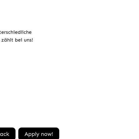
terschiedliche
zählt bei uns!
ack
Apply now!