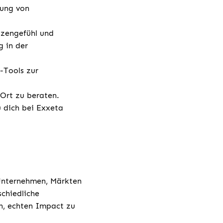
lung von
tzengefühl und
g in der
-Tools zur
 Ort zu beraten.
u dich bei Exxeta
 Unternehmen, Märkten
chiedliche
h, echten Impact zu