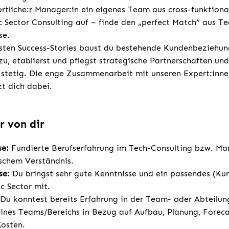
rtliche:r Manager:in ein eigenes Team aus cross-funktiona
c Sector Consulting auf – finde den „perfect Match“ aus 
se.
sten Success-Stories baust du bestehende Kundenbeziehun
u, etablierst und pflegst strategische Partnerschaften und
stetig. Die enge Zusammenarbeit mit unseren Expert:inne
zt dich dabei.
r von dir
se:
Fundierte Berufserfahrung im Tech-Consulting bzw. M
schem Verständnis.
se:
Du bringst sehr gute Kenntnisse und ein passendes (Ku
c Sector mit.
Du konntest bereits Erfahrung in der Team- oder Abteilu
ines Teams/Bereichs in Bezug auf Aufbau, Planung, Forec
osten.