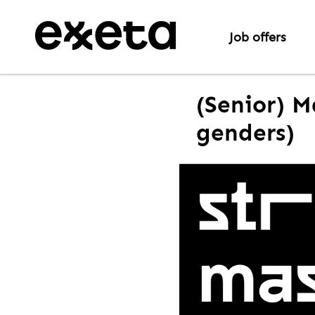
Job offers
(Senior) M
genders)