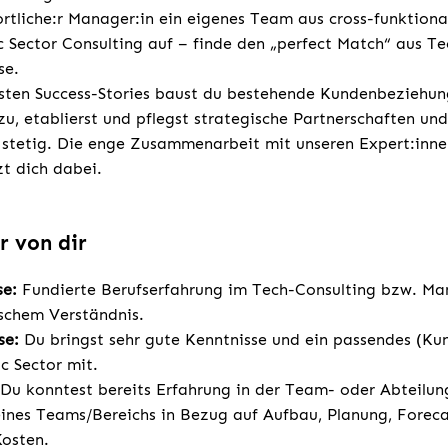
rtliche:r Manager:in ein eigenes Team aus cross-funktiona
c Sector Consulting auf – finde den „perfect Match“ aus 
se.
sten Success-Stories baust du bestehende Kundenbeziehun
u, etablierst und pflegst strategische Partnerschaften und
stetig. Die enge Zusammenarbeit mit unseren Expert:inne
zt dich dabei.
r von dir
se:
Fundierte Berufserfahrung im Tech-Consulting bzw. M
schem Verständnis.
se:
Du bringst sehr gute Kenntnisse und ein passendes (Ku
c Sector mit.
Du konntest bereits Erfahrung in der Team- oder Abteilu
ines Teams/Bereichs in Bezug auf Aufbau, Planung, Forec
osten.