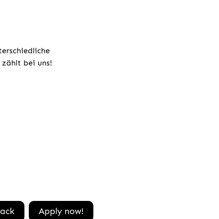
terschiedliche
zählt bei uns!
ack
Apply now!