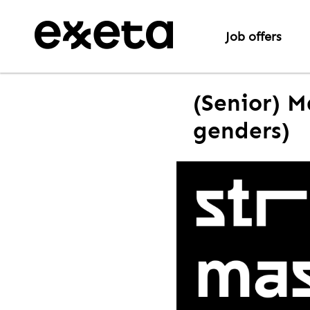
Job offers
(Senior) M
genders)