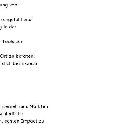
lung von
tzengefühl und
g in der
-Tools zur
 Ort zu beraten.
u dich bei Exxeta
 Unternehmen, Märkten
chiedliche
h, echten Impact zu