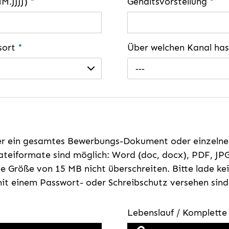
MM.JJJJ)
*
Gehaltsvorstellung
*
gsort
*
Über welchen Kanal ha
---
er ein gesamtes Bewerbungs-Dokument oder einzeln
teiformate sind möglich: Word (doc, docx), PDF, JPG
e Größe von 15 MB nicht überschreiten. Bitte lade k
t einem Passwort- oder Schreibschutz versehen sind
Lebenslauf / Komplett