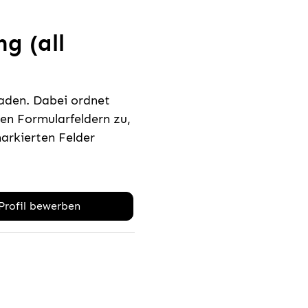
g (all
laden. Dabei ordnet
n Formularfeldern zu,
rkierten Felder
-Profil bewerben