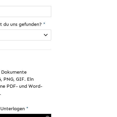
st du uns gefunden?
*
e Dokumente
, PNG, GIF. Ein
eine PDF- und Word-
.
e Unterlagen
*