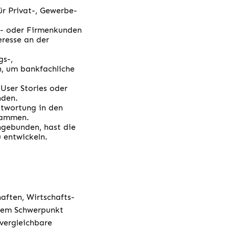
ür Privat-, Gewerbe-
be- oder Firmenkunden
eresse an der
.
gs-,
n, um bankfachliche
User Stories oder
nden.
ntwortung in den
usammen.
ngebunden, hast die
 entwickeln.
aften, Wirtschafts-
 dem Schwerpunkt
vergleichbare