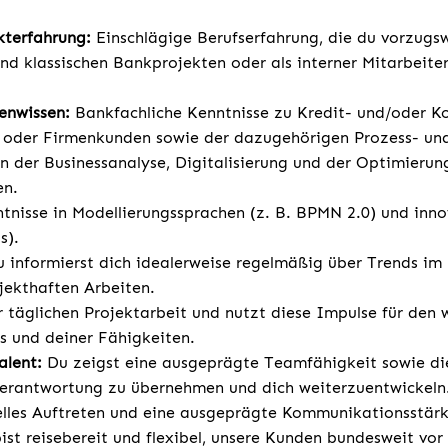
.
kterfahrung:
Einschlägige Berufserfahrung, die du vorzugsw
und klassischen Bankprojekten oder als interner Mitarbeit
enwissen:
Bankfachliche Kenntnisse zu Kredit- und/oder K
- oder Firmenkunden sowie der dazugehörigen Prozess- un
in der Businessanalyse, Digitalisierung und der Optimierun
en.
tnisse in Modellierungssprachen (z. B. BPMN 2.0) und inn
s).
u informierst dich idealerweise regelmäßig über Trends i
jekthaften Arbeiten.
er täglichen Projektarbeit und nutzt diese Impulse für den
 und deiner Fähigkeiten.
alent:
Du zeigst eine ausgeprägte Teamfähigkeit sowie d
erantwortung zu übernehmen und dich weiterzuentwickeln.
elles Auftreten und eine ausgeprägte Kommunikationsstärk
st reisebereit und flexibel, unsere Kunden bundesweit vor