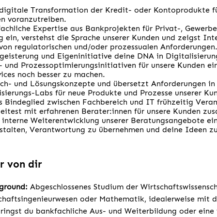
 digitale Transformation der Kredit- oder Kontoprodukte f
n voranzutreiben.
fachliche Expertise aus Bankprojekten für Privat-, Gewer
g ein, verstehst die Sprache unserer Kunden und zeigst Int
von regulatorischen und/oder prozessualen Anforderungen
geisterung und Eigeninitiative deine DNA in Digitalisierun
 und Prozessoptimierungsinitiativen für unsere Kunden ei
ices noch besser zu machen.
ch- und Lösungskonzepte und übersetzt Anforderungen in 
lisierungs-Labs für neue Produkte und Prozesse unserer Ku
 Bindeglied zwischen Fachbereich und IT frühzeitig Vera
eitest mit erfahrenen Berater:innen für unsere Kunden z
e interne Weiterentwicklung unserer Beratungsangebote ei
estalten, Verantwortung zu übernehmen und deine Ideen zu
r von dir
kground:
Abgeschlossenes Studium der Wirtschaftswissensch
schaftsingenieurwesen oder Mathematik, idealerweise mit
ingst du bankfachliche Aus- und Weiterbildung oder eine 