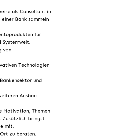
eise als Consultant in
er einer Bank sammeln
ontoprodukten für
d Systemwelt.
g von
ovativen Technologien
m Bankensektor und
 weiteren Ausbau
ie Motivation, Themen
 Zusätzlich bringst
e mit.
 Ort zu beraten.