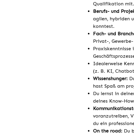
Qualifikation mit
Berufs- und Proje
agilen, hybriden 
konntest.
Fach- und Branch
Privat-, Gewerbe
Praxiskenntnisse 
Geschäftsprozess
Idealerweise Kenn
(z. B. KI, Chatbot
Wissenshunger:
D
hast Spaß am pro
Du lernst in dein
deines Know-Hows
Kommunikationst
voranzutreiben, V
du ein profession
On the road:
Du bi