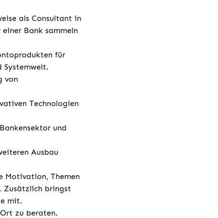
eise als Consultant in
er einer Bank sammeln
ontoprodukten für
d Systemwelt.
g von
ovativen Technologien
m Bankensektor und
 weiteren Ausbau
ie Motivation, Themen
 Zusätzlich bringst
e mit.
 Ort zu beraten.