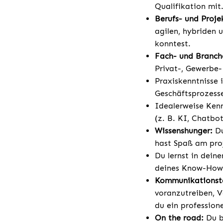
Qualifikation mit
Berufs- und Proje
agilen, hybriden 
konntest.
Fach- und Branch
Privat-, Gewerbe
Praxiskenntnisse 
Geschäftsprozess
Idealerweise Kenn
(z. B. KI, Chatbot
Wissenshunger:
D
hast Spaß am pro
Du lernst in dein
deines Know-Hows
Kommunikationst
voranzutreiben, V
du ein profession
On the road:
Du bi