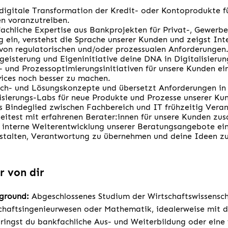
 digitale Transformation der Kredit- oder Kontoprodukte f
n voranzutreiben.
fachliche Expertise aus Bankprojekten für Privat-, Gewer
g ein, verstehst die Sprache unserer Kunden und zeigst Int
von regulatorischen und/oder prozessualen Anforderungen
geisterung und Eigeninitiative deine DNA in Digitalisierun
 und Prozessoptimierungsinitiativen für unsere Kunden ei
ices noch besser zu machen.
ch- und Lösungskonzepte und übersetzt Anforderungen in 
lisierungs-Labs für neue Produkte und Prozesse unserer Ku
 Bindeglied zwischen Fachbereich und IT frühzeitig Vera
eitest mit erfahrenen Berater:innen für unsere Kunden z
e interne Weiterentwicklung unserer Beratungsangebote ei
estalten, Verantwortung zu übernehmen und deine Ideen zu
r von dir
kground:
Abgeschlossenes Studium der Wirtschaftswissensch
schaftsingenieurwesen oder Mathematik, idealerweise mit
ingst du bankfachliche Aus- und Weiterbildung oder eine 