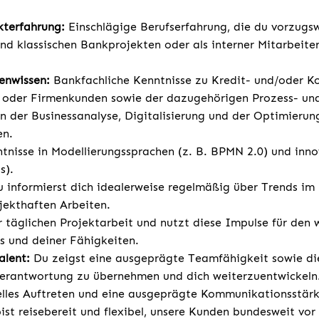
.
kterfahrung:
Einschlägige Berufserfahrung, die du vorzugsw
und klassischen Bankprojekten oder als interner Mitarbeit
enwissen:
Bankfachliche Kenntnisse zu Kredit- und/oder K
- oder Firmenkunden sowie der dazugehörigen Prozess- un
in der Businessanalyse, Digitalisierung und der Optimierun
en.
tnisse in Modellierungssprachen (z. B. BPMN 2.0) und inn
s).
u informierst dich idealerweise regelmäßig über Trends i
jekthaften Arbeiten.
er täglichen Projektarbeit und nutzt diese Impulse für den
 und deiner Fähigkeiten.
alent:
Du zeigst eine ausgeprägte Teamfähigkeit sowie d
erantwortung zu übernehmen und dich weiterzuentwickeln.
elles Auftreten und eine ausgeprägte Kommunikationsstärk
st reisebereit und flexibel, unsere Kunden bundesweit vor