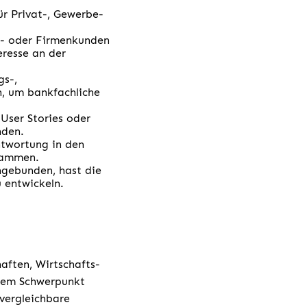
ür Privat-, Gewerbe-
be- oder Firmenkunden
eresse an der
.
gs-,
n, um bankfachliche
User Stories oder
nden.
ntwortung in den
usammen.
ngebunden, hast die
 entwickeln.
aften, Wirtschafts-
 dem Schwerpunkt
vergleichbare