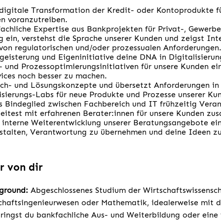
 digitale Transformation der Kredit- oder Kontoprodukte f
n voranzutreiben.
fachliche Expertise aus Bankprojekten für Privat-, Gewer
g ein, verstehst die Sprache unserer Kunden und zeigst Int
von regulatorischen und/oder prozessualen Anforderungen
geisterung und Eigeninitiative deine DNA in Digitalisierun
 und Prozessoptimierungsinitiativen für unsere Kunden ei
ices noch besser zu machen.
ch- und Lösungskonzepte und übersetzt Anforderungen in 
lisierungs-Labs für neue Produkte und Prozesse unserer Ku
 Bindeglied zwischen Fachbereich und IT frühzeitig Vera
eitest mit erfahrenen Berater:innen für unsere Kunden z
e interne Weiterentwicklung unserer Beratungsangebote ei
estalten, Verantwortung zu übernehmen und deine Ideen zu
r von dir
kground:
Abgeschlossenes Studium der Wirtschaftswissensch
schaftsingenieurwesen oder Mathematik, idealerweise mit
ingst du bankfachliche Aus- und Weiterbildung oder eine 