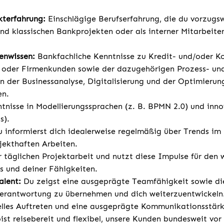
.
kterfahrung:
Einschlägige Berufserfahrung, die du vorzugsw
und klassischen Bankprojekten oder als interner Mitarbeit
enwissen:
Bankfachliche Kenntnisse zu Kredit- und/oder K
- oder Firmenkunden sowie der dazugehörigen Prozess- un
in der Businessanalyse, Digitalisierung und der Optimierun
en.
tnisse in Modellierungssprachen (z. B. BPMN 2.0) und inn
s).
u informierst dich idealerweise regelmäßig über Trends i
jekthaften Arbeiten.
er täglichen Projektarbeit und nutzt diese Impulse für den
 und deiner Fähigkeiten.
alent:
Du zeigst eine ausgeprägte Teamfähigkeit sowie d
erantwortung zu übernehmen und dich weiterzuentwickeln.
elles Auftreten und eine ausgeprägte Kommunikationsstärk
st reisebereit und flexibel, unsere Kunden bundesweit vor