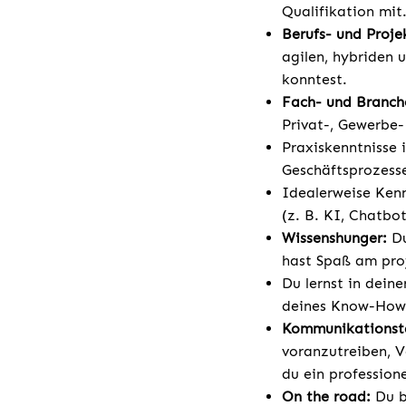
Qualifikation mit
Berufs- und Proje
agilen, hybriden 
konntest.
Fach- und Branch
Privat-, Gewerbe
Praxiskenntnisse 
Geschäftsprozess
Idealerweise Kenn
(z. B. KI, Chatbot
Wissenshunger:
D
hast Spaß am pro
Du lernst in dein
deines Know-Hows
Kommunikationst
voranzutreiben, V
du ein profession
On the road:
Du bi