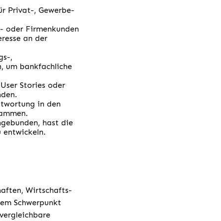
ür Privat-, Gewerbe-
be- oder Firmenkunden
eresse an der
.
gs-,
n, um bankfachliche
User Stories oder
nden.
ntwortung in den
usammen.
ngebunden, hast die
 entwickeln.
aften, Wirtschafts-
 dem Schwerpunkt
vergleichbare