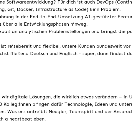
e Softwareentwicklung? Für dich ist auch DevOps (Conti
ng, Git, Docker, Infrastructure as Code) kein Problem.
ahrung in der End-to-End-Umsetzung AI-gestützter Featur
 über alle Entwicklungsphasen hinweg.
Spaß an analytischen Problemstellungen und bringst die p
st reisebereit und flexibel, unsere Kunden bundesweit vor
chst fließend Deutsch und Englisch - super, dann findest d
 wir digitale Lösungen, die wirklich etwas verändern – in
 Kolleg:innen bringen dafür Technologie, Ideen und unters
n. Was uns antreibt: Neugier, Teamspirit und der Anspruc
ith a heartbeat eben.