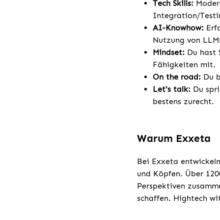
Tech Skills:
Modern
Integration/Testi
AI-Knowhow:
Erf
Nutzung von LLMs
Mindset:
Du hast 
Fähigkeiten mit.
On the road:
Du bi
Let's talk:
Du spri
bestens zurecht.
Warum Exxeta
Bei Exxeta entwickeln
und Köpfen. Über 1200
Perspektiven zusamme
schaffen. Hightech w