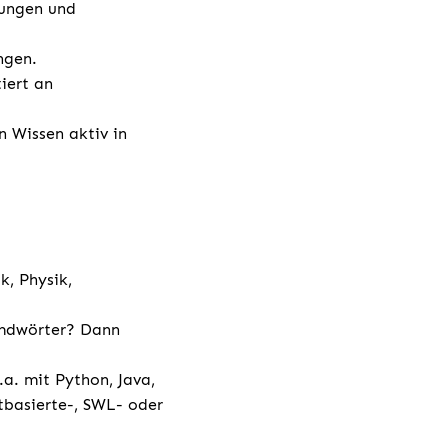
sungen und
ngen.
iert an
n Wissen aktiv in
k, Physik,
emdwörter? Dann
a. mit Python, Java,
tbasierte-, SWL- oder