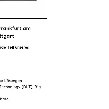
 Frankfurt am
ttgart
de Teil unseres
ene Lösungen
 Technology (DLT), Big
rbare