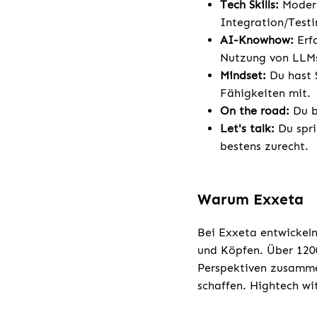
Tech Skills:
Modern
Integration/Testi
AI-Knowhow:
Erf
Nutzung von LLMs
Mindset:
Du hast 
Fähigkeiten mit.
On the road:
Du bi
Let's talk:
Du spri
bestens zurecht.
Warum Exxeta
Bei Exxeta entwickeln
und Köpfen. Über 1200
Perspektiven zusamme
schaffen. Hightech w