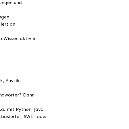
sungen und
ngen.
iert an
n Wissen aktiv in
k, Physik,
emdwörter? Dann
a. mit Python, Java,
tbasierte-, SWL- oder