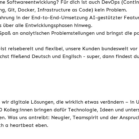
e Softwareentwicklung? Für dich ist auch DevOps (Conti
ng, Git, Docker, Infrastructure as Code) kein Problem.
ahrung in der End-to-End-Umsetzung AI-gestützter Featur
 über alle Entwicklungsphasen hinweg.
Spaß an analytischen Problemstellungen und bringst die p
st reisebereit und flexibel, unsere Kunden bundesweit vor
chst fließend Deutsch und Englisch - super, dann findest d
 wir digitale Lösungen, die wirklich etwas verändern – in
 Kolleg:innen bringen dafür Technologie, Ideen und unters
n. Was uns antreibt: Neugier, Teamspirit und der Anspruc
ith a heartbeat eben.