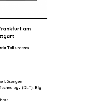
 Frankfurt am
ttgart
de Teil unseres
ene Lösungen
 Technology (DLT), Big
rbare