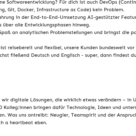
e Softwareentwicklung? Für dich ist auch DevOps (Conti
ng, Git, Docker, Infrastructure as Code) kein Problem.
ahrung in der End-to-End-Umsetzung AI-gestützter Featur
 über alle Entwicklungsphasen hinweg.
Spaß an analytischen Problemstellungen und bringst die p
st reisebereit und flexibel, unsere Kunden bundesweit vor
chst fließend Deutsch und Englisch - super, dann findest d
 wir digitale Lösungen, die wirklich etwas verändern – in
 Kolleg:innen bringen dafür Technologie, Ideen und unters
n. Was uns antreibt: Neugier, Teamspirit und der Anspruc
ith a heartbeat eben.