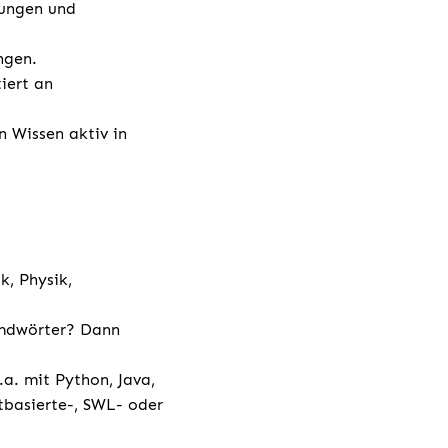
sungen und
ngen.
iert an
n Wissen aktiv in
k, Physik,
emdwörter? Dann
a. mit Python, Java,
tbasierte-, SWL- oder