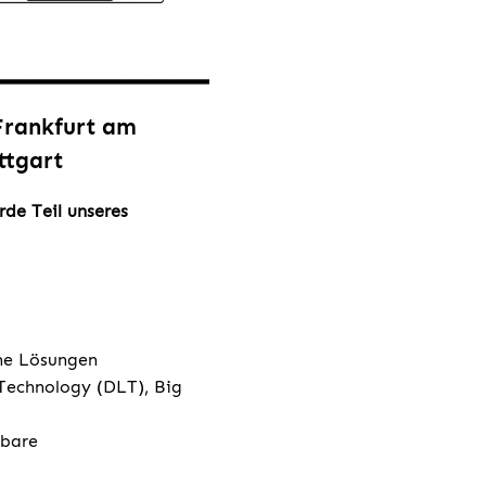
 Frankfurt am
ttgart
de Teil unseres
ene Lösungen
 Technology (DLT), Big
rbare