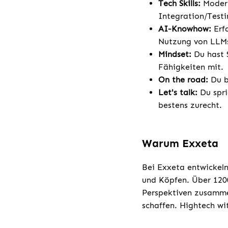
Tech Skills:
Modern
Integration/Testi
AI-Knowhow:
Erf
Nutzung von LLMs
Mindset:
Du hast 
Fähigkeiten mit.
On the road:
Du bi
Let's talk:
Du spri
bestens zurecht.
Warum Exxeta
Bei Exxeta entwickeln
und Köpfen. Über 1200
Perspektiven zusamme
schaffen. Hightech w