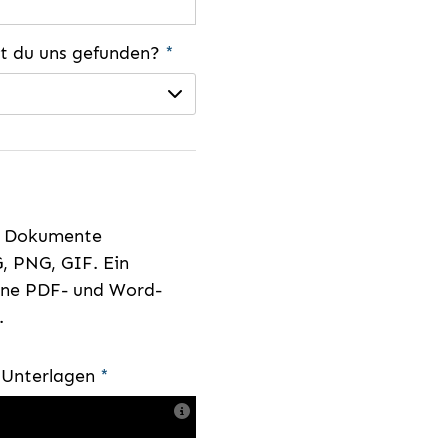
st du uns gefunden?
*
e Dokumente
, PNG, GIF. Ein
eine PDF- und Word-
.
e Unterlagen
*