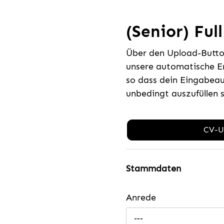
(Senior) Ful
Über den Upload-Button
unsere automatische E
so dass dein Eingabeau
unbedingt auszufüllen 
CV-U
Stammdaten
Anrede
---