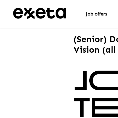
Job offers
(Senior) D
Vision (al