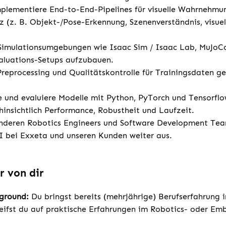
mplementiere End-to-End-Pipelines für visuelle Wahrnehmu
z (z. B. Objekt-/Pose-Erkennung, Szenenverständnis, visuel
 Simulationsumgebungen wie Isaac Sim / Isaac Lab, MuJo
aluations-Setups aufzubauen.
Preprocessing und Qualitätskontrolle für Trainingsdaten 
ne und evaluiere Modelle mit Python, PyTorch und Tensorf
 hinsichtlich Performance, Robustheit und Laufzeit.
deren Robotics Engineers und Software Development Tea
I bei Exxeta und unseren Kunden weiter aus.
r von dir
kground:
Du bringst bereits (mehrjährige) Berufserfahrung 
eifst du auf praktische Erfahrungen im Robotics- oder E