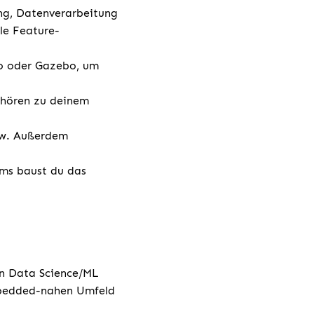
ng, Datenverarbeitung
le Feature-
Co oder Gazebo, um
gehören zu deinem
low. Außerdem
ms baust du das
in Data Science/ML
mbedded-nahen Umfeld