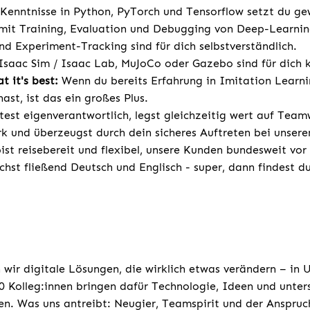
Kenntnisse in Python, PyTorch und Tensorflow setzt du ge
mit Training, Evaluation und Debugging von Deep-Learni
nd Experiment-Tracking sind für dich selbstverständlich.
Isaac Sim / Isaac Lab, MuJoCo oder Gazebo sind für dich 
t it's best:
Wenn du bereits Erfahrung in Imitation Learn
ast, ist das ein großes Plus.
est eigenverantwortlich, legst gleichzeitig wert auf Team
rk und überzeugst durch dein sicheres Auftreten bei unser
st reisebereit und flexibel, unsere Kunden bundesweit vor
chst fließend Deutsch und Englisch - super, dann findest d
 wir digitale Lösungen, die wirklich etwas verändern – in
 Kolleg:innen bringen dafür Technologie, Ideen und unters
n. Was uns antreibt: Neugier, Teamspirit und der Anspruc