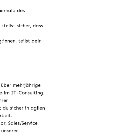
nerhalb des
.
tellst sicher, dass
:innen, teilst dein
 über mehrjährige
le im IT-Consulting.
hrer
du sicher in agilen
beit.
or, Sales/Service
 unserer