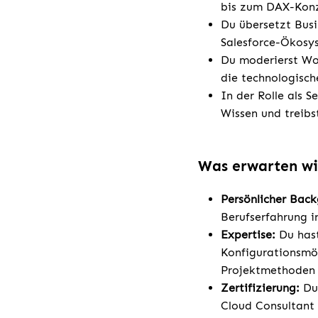
bis zum DAX-Konz
Du übersetzt Busi
Salesforce-Ökosys
Du moderierst Wor
die technologisc
In der Rolle als S
Wissen und treibs
Was erwarten wi
Persönlicher Bac
Berufserfahrung i
Expertise:
Du hast
Konfigurationsmög
Projektmethoden 
Zertifizierung:
Du 
Cloud Consultant 