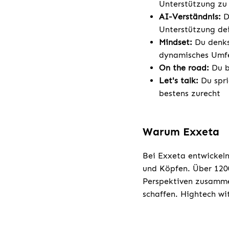
Unterstützung zu 
AI-Verständnis:
D
Unterstützung dei
Mindset:
Du denks
dynamisches Umfe
On the road:
Du b
Let's talk:
Du spri
bestens zurecht
Warum Exxeta
Bei Exxeta entwickeln
und Köpfen. Über 1200
Perspektiven zusamme
schaffen. Hightech w