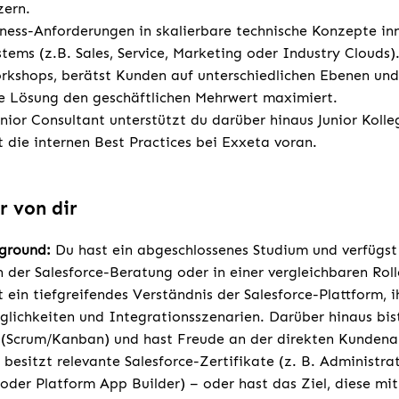
ern.
ness-Anforderungen in skalierbare technische Konzepte in
tems (z.B. Sales, Service, Marketing oder Industry Clouds)
kshops, berätst Kunden auf unterschiedlichen Ebenen und s
he Lösung den geschäftlichen Mehrwert maximiert.
enior Consultant unterstützt du darüber hinaus Junior Kolleg
t die internen Best Practices bei Exxeta voran.
r von dir
kground:
Du hast ein abgeschlossenes Studium und verfügst
n der Salesforce-Beratung oder in einer vergleichbaren Rol
 ein tiefgreifendes Verständnis der Salesforce-Plattform, i
lichkeiten und Integrationsszenarien. Darüber hinaus bist 
(Scrum/Kanban) und hast Freude an der direkten Kundenar
besitzt relevante Salesforce-Zertifikate (z. B. Administrat
oder Platform App Builder) – oder hast das Ziel, diese mit