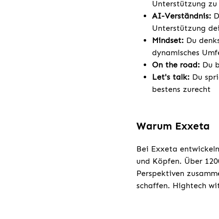
Unterstützung zu 
AI-Verständnis:
D
Unterstützung dei
Mindset:
Du denks
dynamisches Umfe
On the road:
Du b
Let's talk:
Du spri
bestens zurecht
Warum Exxeta
Bei Exxeta entwickeln
und Köpfen. Über 1200
Perspektiven zusamme
schaffen. Hightech w