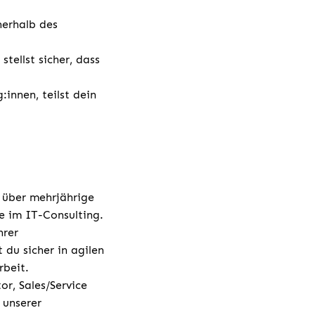
nerhalb des
.
tellst sicher, dass
:innen, teilst dein
 über mehrjährige
le im IT-Consulting.
hrer
du sicher in agilen
beit.
or, Sales/Service
 unserer