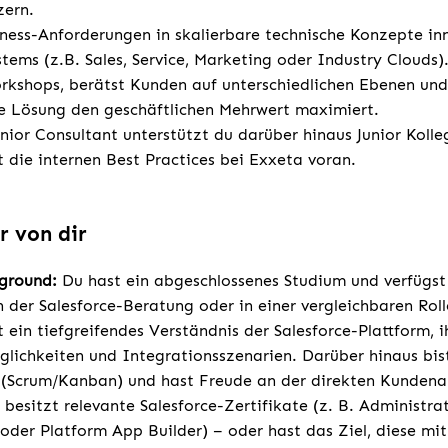
ern.
ness-Anforderungen in skalierbare technische Konzepte in
tems (z.B. Sales, Service, Marketing oder Industry Clouds)
kshops, berätst Kunden auf unterschiedlichen Ebenen und s
he Lösung den geschäftlichen Mehrwert maximiert.
enior Consultant unterstützt du darüber hinaus Junior Kolleg
t die internen Best Practices bei Exxeta voran.
r von dir
kground:
Du hast ein abgeschlossenes Studium und verfügst
n der Salesforce-Beratung oder in einer vergleichbaren Rol
 ein tiefgreifendes Verständnis der Salesforce-Plattform, i
lichkeiten und Integrationsszenarien. Darüber hinaus bist 
(Scrum/Kanban) und hast Freude an der direkten Kundenar
besitzt relevante Salesforce-Zertifikate (z. B. Administrat
oder Platform App Builder) – oder hast das Ziel, diese mit