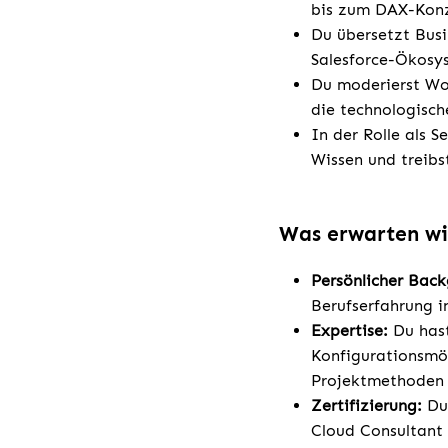
bis zum DAX-Konz
Du übersetzt Busi
Salesforce-Ökosys
Du moderierst Wor
die technologisc
In der Rolle als S
Wissen und treibs
Was erwarten wi
Persönlicher Bac
Berufserfahrung i
Expertise:
Du hast
Konfigurationsmög
Projektmethoden 
Zertifizierung:
Du 
Cloud Consultant 