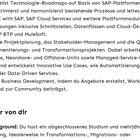
ellst Technologie-Roadmaps auf Basis von SAP-Plattforme
ptimierst und harmonisierst bestehende Prozesse und leite
 with SAP, SAP Cloud Services und weitere Plattformmodul
sungen inklusive Schnittstellen, Datenflüssen und Cloud-Ö
P BTP und MuleSoft.
e Projektplanung, das Stakeholder-Management und die Qu
entierungs- und Transformationsprojekten. Dabei arbeite
s, Nearshore- und Offshore-Units sowie Managed-Service
 und entwickelst innovative Use Cases, wie Automatisierung,
der Data-Driven Services.
 Business Development, indem du Angebote erstellst, Works
und zur Community beiträgst.
r von dir
kground:
Du hast ein abgeschlossenes Studium und mehrjäh
ng, idealerweise in Transformations-, Migrations- oder