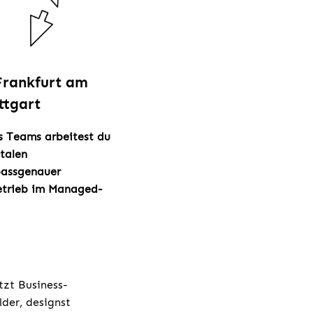
 Frankfurt am
ttgart
es Teams arbeitest du
italen
passgenauer
Betrieb im Managed-
tzt Business-
lder, designst