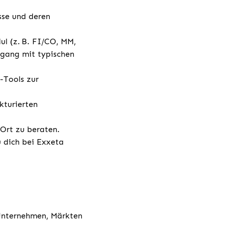
sse und deren
l (z. B. FI/CO, MM,
mgang mit typischen
-Tools zur
kturierten
 vor Ort zu beraten.
u dich bei Exxeta
 Unternehmen, Märkten