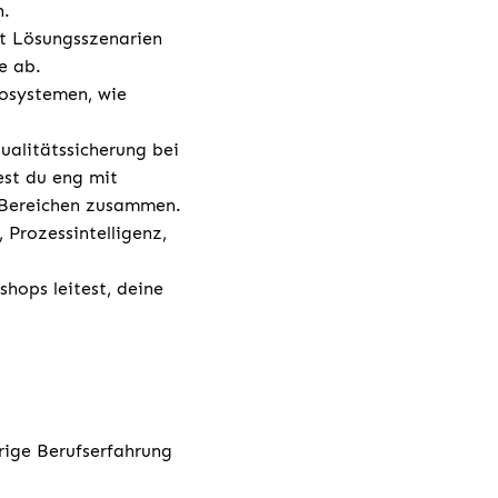
n.
st Lösungsszenarien
e ab.
kosystemen, wie
alitätssicherung bei
st du eng mit
-Bereichen zusammen.
 Prozessintelligenz,
hops leitest, deine
rige Berufserfahrung