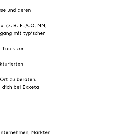
sse und deren
l (z. B. FI/CO, MM,
mgang mit typischen
-Tools zur
kturierten
 vor Ort zu beraten.
u dich bei Exxeta
 Unternehmen, Märkten