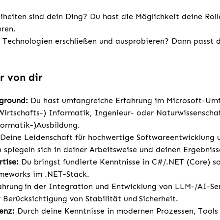
eiheiten sind dein Ding? Du hast die Möglichkeit deine Roll
ieren.
Technologien erschließen und ausprobieren? Dann passt d
r von dir
kground:
Du hast umfangreiche Erfahrung im Microsoft-Umf
Wirtschafts-) Informatik, Ingenieur- oder Naturwissenscha
nformatik-)Ausbildung.
Deine Leidenschaft für hochwertige Softwareentwicklung 
 spiegeln sich in deiner Arbeitsweise und deinen Ergebnis
tise:
Du bringst fundierte Kenntnisse in C#/.NET (Core) 
ameworks im .NET-Stack.
hrung in der Integration und Entwicklung von LLM-/AI-Se
Berücksichtigung von Stabilität und Sicherheit.
enz:
Durch deine Kenntnisse in modernen Prozessen, Tool