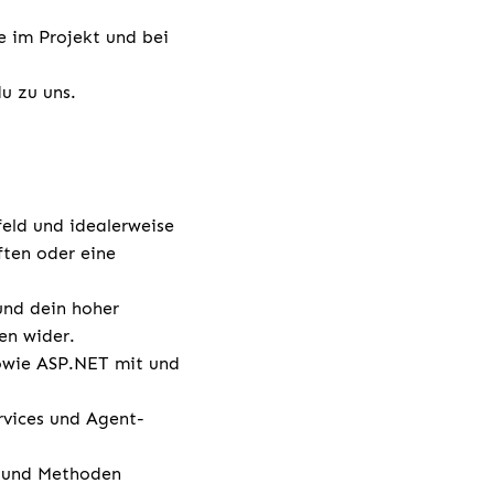
e im Projekt und bei
u zu uns.
eld und idealerweise
ften oder eine
und dein hoher
sen wider.
sowie ASP.NET mit und
rvices und Agent-
s und Methoden