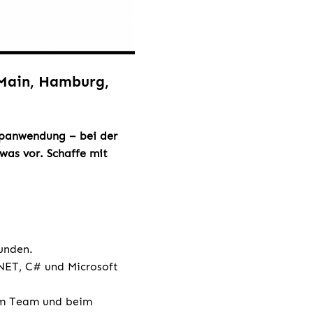
 Main, Hamburg,
opanwendung – bei der
as vor. Schaffe mit
unden.
.NET, C# und Microsoft
 im Team und beim