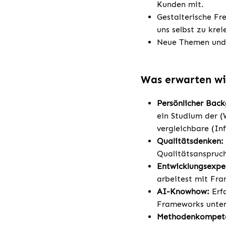
Kunden mit.
Gestalterische Fr
uns selbst zu kre
Neue Themen und 
Was erwarten wi
Persönlicher Bac
ein Studium der (
vergleichbare (I
Qualitätsdenken:
Qualitätsanspruch
Entwicklungsexper
arbeitest mit Fr
AI-Knowhow:
Erfa
Frameworks unter 
Methodenkompet