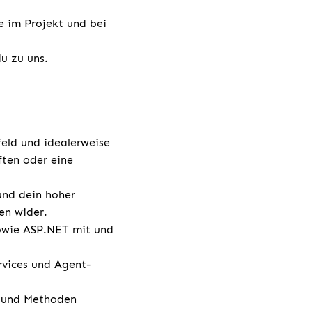
e im Projekt und bei
u zu uns.
eld und idealerweise
ften oder eine
und dein hoher
sen wider.
sowie ASP.NET mit und
rvices und Agent-
s und Methoden