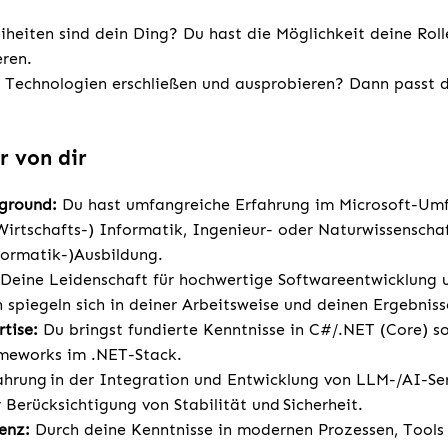
eiheiten sind dein Ding? Du hast die Möglichkeit deine Roll
ieren.
Technologien erschließen und ausprobieren? Dann passt d
r von dir
kground:
Du hast umfangreiche Erfahrung im Microsoft-Umf
Wirtschafts-) Informatik, Ingenieur- oder Naturwissenscha
nformatik-)Ausbildung.
Deine Leidenschaft für hochwertige Softwareentwicklung 
 spiegeln sich in deiner Arbeitsweise und deinen Ergebnis
tise:
Du bringst fundierte Kenntnisse in C#/.NET (Core) 
ameworks im .NET-Stack.
hrung in der Integration und Entwicklung von LLM-/AI-Se
Berücksichtigung von Stabilität und Sicherheit.
enz:
Durch deine Kenntnisse in modernen Prozessen, Tool