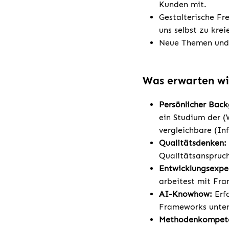
Kunden mit.
Gestalterische Fr
uns selbst zu kre
Neue Themen und 
Was erwarten wi
Persönlicher Bac
ein Studium der (
vergleichbare (I
Qualitätsdenken:
Qualitätsanspruch
Entwicklungsexper
arbeitest mit Fr
AI-Knowhow:
Erfa
Frameworks unter 
Methodenkompet