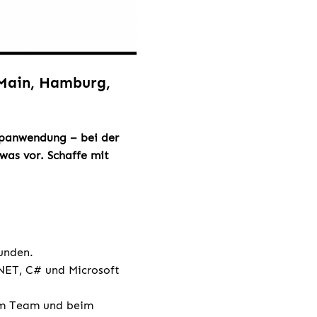
 Main, Hamburg,
opanwendung – bei der
as vor. Schaffe mit
unden.
.NET, C# und Microsoft
 im Team und beim