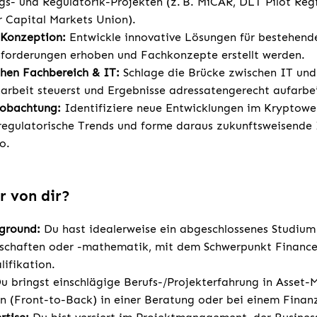
ngs- und Regulatorik-Projekten (z. B. MiCAR, DLT Pilot Re
 Capital Markets Union).
 Konzeption:
Entwickle innovative Lösungen für bestehend
forderungen erhoben und Fachkonzepte erstellt werden.
schen Fachbereich & IT:
Schlage die Brücke zwischen IT und
rbeit steuerst und Ergebnisse adressatengerecht aufarbei
eobachtung:
Identifiziere neue Entwicklungen im Kryptower
regulatorische Trends und forme daraus zukunftsweisende 
o.
r von dir?
kground:
Du hast idealerweise ein abgeschlossenes Studium
nschaften oder -mathematik, mit dem Schwerpunkt Finance
lifikation.
u bringst einschlägige Berufs-/Projekterfahrung in Asset
 (Front-to-Back) in einer Beratung oder bei einem Finanzd