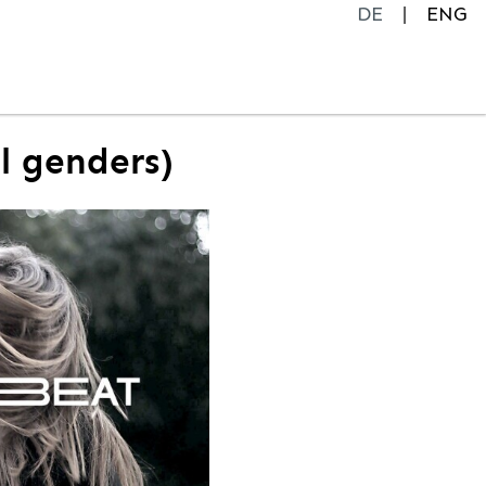
DE
ENG
ll genders)