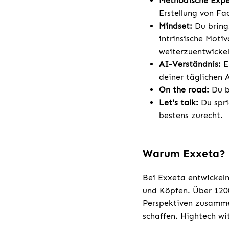
Methodische Expe
Erstellung von Fa
Mindset:
Du bring
intrinsische Moti
weiterzuentwickel
AI-Verständnis:
E
deiner täglichen A
On the road:
Du bi
Let's talk:
Du spri
bestens zurecht.
Warum Exxeta?
Bei Exxeta entwickeln
und Köpfen. Über 1200
Perspektiven zusamme
schaffen. Hightech wi