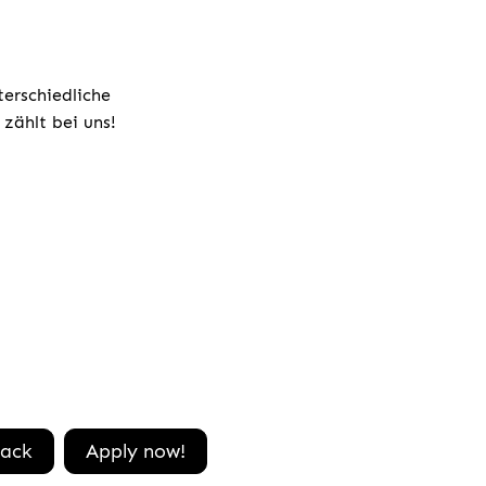
terschiedliche
zählt bei uns!
ack
Apply now!