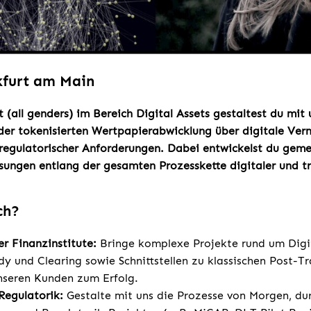
kfurt am Main
t (all genders) im Bereich Digital Assets gestaltest du mit
der tokenisierten Wertpapierabwicklung über digitale Ver
regulatorischer Anforderungen. Dabei entwickelst du gem
ungen entlang der gesamten Prozesskette digitaler und tra
ch?
r Finanzinstitute:
Bringe komplexe Projekte rund um Digit
dy und Clearing sowie Schnittstellen zu klassischen Post-T
seren Kunden zum Erfolg.
 Regulatorik:
Gestalte mit uns die Prozesse von Morgen, d