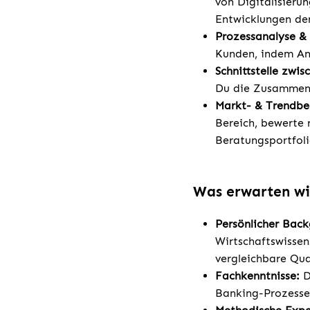
von Digitalisieru
Entwicklungen der
Prozessanalyse &
Kunden, indem An
Schnittstelle zwi
Du die Zusammena
Markt- & Trendb
Bereich, bewerte 
Beratungsportfoli
Was erwarten wi
Persönlicher Bac
Wirtschaftswisse
vergleichbare Qua
Fachkenntnisse:
D
Banking-Prozessen