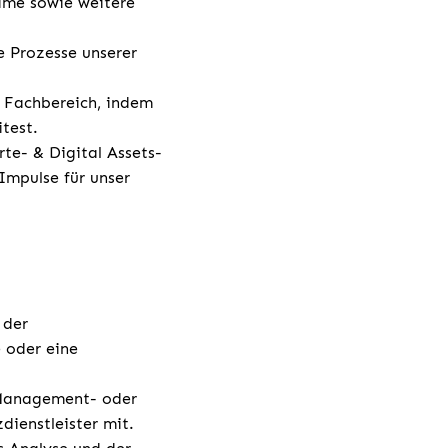
gime sowie weitere
e Prozesse unserer
 Fachbereich, indem
test.
te- & Digital Assets-
Impulse für unser
 der
 oder eine
-Management- oder
ienstleister mit.