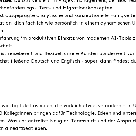
rtise:
Du bist versiert im Projektmanagement, der Busines
chanforderungs-, Test- und Migrationskonzepten.
st ausgeprägte analytische und konzeptionelle Fähigkeite
vation, dich fachlich wie persönlich in einem dynamischen 
n.
rfahrung im produktiven Einsatz von modernen AI-Tools z
rbeit.
st reisebereit und flexibel, unsere Kunden bundesweit vor
chst fließend Deutsch und Englisch - super, dann findest d
 wir digitale Lösungen, die wirklich etwas verändern – in
 Kolleg:innen bringen dafür Technologie, Ideen und unters
n. Was uns antreibt: Neugier, Teamspirit und der Anspruc
th a heartbeat eben.