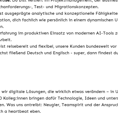
rtise:
Du bist versiert im Projektmanagement, der Busines
chanforderungs-, Test- und Migrationskonzepten.
st ausgeprägte analytische und konzeptionelle Fähigkeite
vation, dich fachlich wie persönlich in einem dynamischen 
n.
rfahrung im produktiven Einsatz von modernen AI-Tools z
rbeit.
st reisebereit und flexibel, unsere Kunden bundesweit vor
chst fließend Deutsch und Englisch - super, dann findest d
 wir digitale Lösungen, die wirklich etwas verändern – in
 Kolleg:innen bringen dafür Technologie, Ideen und unters
n. Was uns antreibt: Neugier, Teamspirit und der Anspruc
th a heartbeat eben.