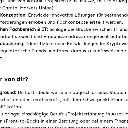
ngs- und Regulatorik-Projekten (z. B. MiCAR, DLT Pilot Re
 Capital Markets Union).
 Konzeption:
Entwickle innovative Lösungen für bestehend
forderungen erhoben und Fachkonzepte erstellt werden.
schen Fachbereich & IT:
Schlage die Brücke zwischen IT und
rbeit steuerst und Ergebnisse adressatengerecht aufarbei
eobachtung:
Identifiziere neue Entwicklungen im Kryptower
regulatorische Trends und forme daraus zukunftsweisende 
o.
r von dir?
kground:
Du hast idealerweise ein abgeschlossenes Studium
nschaften oder -mathematik, mit dem Schwerpunkt Finance
lifikation.
u bringst einschlägige Berufs-/Projekterfahrung in Asset
 (Front-to-Back) in einer Beratung oder bei einem Finanzd