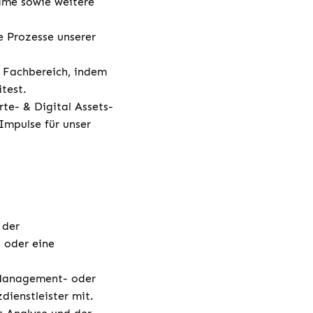
gime sowie weitere
e Prozesse unserer
 Fachbereich, indem
test.
te- & Digital Assets-
Impulse für unser
 der
 oder eine
-Management- oder
ienstleister mit.