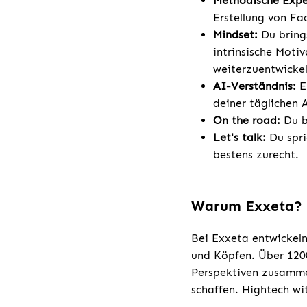
Methodische Expe
Erstellung von Fa
Mindset:
Du bring
intrinsische Moti
weiterzuentwickel
AI-Verständnis:
E
deiner täglichen A
On the road:
Du bi
Let's talk:
Du spri
bestens zurecht.
Warum Exxeta?
Bei Exxeta entwickeln
und Köpfen. Über 1200
Perspektiven zusamme
schaffen. Hightech wi