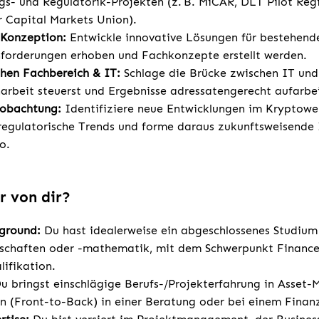
ngs- und Regulatorik-Projekten (z. B. MiCAR, DLT Pilot Re
 Capital Markets Union).
 Konzeption:
Entwickle innovative Lösungen für bestehend
forderungen erhoben und Fachkonzepte erstellt werden.
schen Fachbereich & IT:
Schlage die Brücke zwischen IT und
rbeit steuerst und Ergebnisse adressatengerecht aufarbei
eobachtung:
Identifiziere neue Entwicklungen im Kryptower
regulatorische Trends und forme daraus zukunftsweisende 
o.
r von dir?
kground:
Du hast idealerweise ein abgeschlossenes Studium
nschaften oder -mathematik, mit dem Schwerpunkt Finance
lifikation.
u bringst einschlägige Berufs-/Projekterfahrung in Asset
 (Front-to-Back) in einer Beratung oder bei einem Finanzd