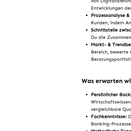
von Digitalisieru
Entwicklungen der
Prozessanalyse &
Kunden, indem An
Schnittstelle zwi
Du die Zusammena
Markt- & Trendb
Bereich, bewerte 
Beratungsportfoli
Was erwarten wi
Persönlicher Bac
Wirtschaftswisse
vergleichbare Qua
Fachkenntnisse:
D
Banking-Prozessen