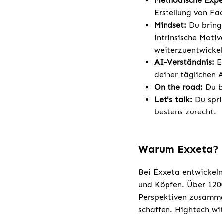
Methodische Expe
Erstellung von Fa
Mindset:
Du bring
intrinsische Moti
weiterzuentwickel
AI-Verständnis:
E
deiner täglichen A
On the road:
Du bi
Let's talk:
Du spri
bestens zurecht.
Warum Exxeta?
Bei Exxeta entwickeln
und Köpfen. Über 1200
Perspektiven zusamme
schaffen. Hightech wi