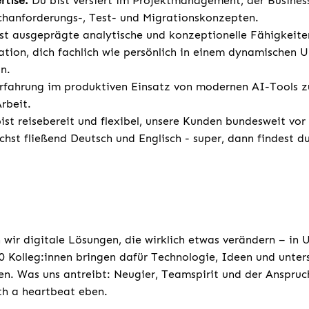
rtise:
Du bist versiert im Projektmanagement, der Busines
chanforderungs-, Test- und Migrationskonzepten.
st ausgeprägte analytische und konzeptionelle Fähigkeite
vation, dich fachlich wie persönlich in einem dynamischen 
n.
rfahrung im produktiven Einsatz von modernen AI-Tools z
rbeit.
st reisebereit und flexibel, unsere Kunden bundesweit vor
chst fließend Deutsch und Englisch - super, dann findest d
 wir digitale Lösungen, die wirklich etwas verändern – in
 Kolleg:innen bringen dafür Technologie, Ideen und unters
n. Was uns antreibt: Neugier, Teamspirit und der Anspruc
th a heartbeat eben.