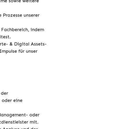
gime sowie weitere
e Prozesse unserer
 Fachbereich, indem
test.
te- & Digital Assets-
Impulse für unser
 der
 oder eine
-Management- oder
ienstleister mit.