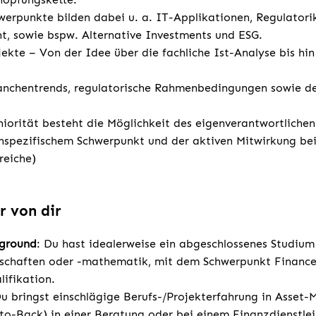
rpunkte bilden dabei u. a. IT-Applikationen, Regulatori
, sowie bspw. Alternative Investments und ESG.
jekte – Von der Idee über die fachliche Ist-Analyse bis hin
ranchentrends, regulatorische Rahmenbedingungen sowie d
niorität besteht die Möglichkeit des eigenverantwortliche
spezifischem Schwerpunkt und der aktiven Mitwirkung bei
reiche)
r von dir
kground
: Du hast idealerweise ein abgeschlossenes Studium
nschaften oder -mathematik, mit dem Schwerpunkt Finance
lifikation.
u bringst einschlägige Berufs-/Projekterfahrung in Asse
to-Back) in einer Beratung oder bei einem Finanzdienstlei