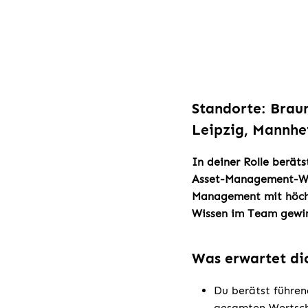
Standorte: Brau
Leipzig, Mannhe
In deiner Rolle berä
Asset-Management-Wer
Management mit höchs
Wissen im Team gewin
Was erwartet di
Du berätst führen
gesamten Wertsch