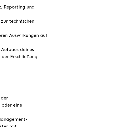
k, Reporting und
 zur technischen
eren Auswirkungen auf
n Aufbaus deines
 der Erschließung
 der
 oder eine
t-Management-
ster mit.