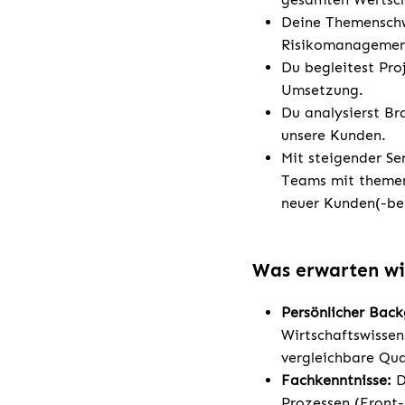
Deine Themenschwe
Risikomanagement
Du begleitest Pro
Umsetzung.
Du analysierst B
unsere Kunden.
Mit steigender Se
Teams mit themen
neuer Kunden(-be
Was erwarten wi
Persönlicher Bac
Wirtschaftswisse
vergleichbare Qua
Fachkenntnisse:
D
Prozessen (Front-