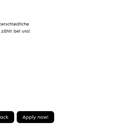
terschiedliche
zählt bei uns!
ack
Apply now!