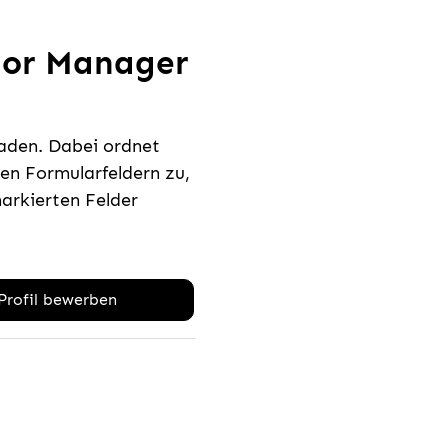
ior Manager
laden. Dabei ordnet
n Formularfeldern zu,
rkierten Felder
-Profil bewerben