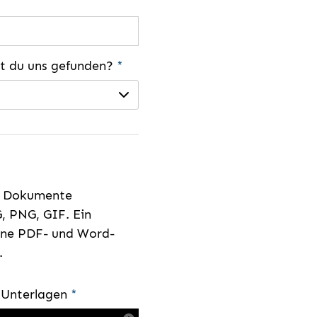
st du uns gefunden?
*
e Dokumente
, PNG, GIF. Ein
eine PDF- und Word-
.
e Unterlagen
*