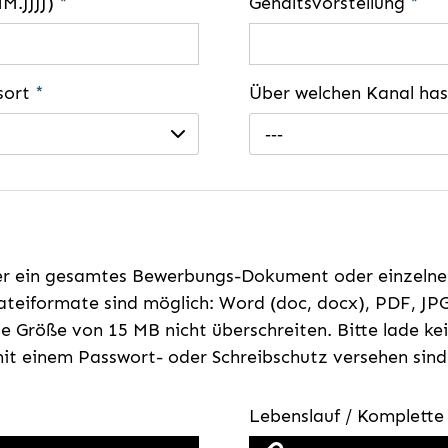
MM.JJJJ)
*
Gehaltsvorstellung
*
gsort
*
Über welchen Kanal ha
---
er ein gesamtes Bewerbungs-Dokument oder einzeln
teiformate sind möglich: Word (doc, docx), PDF, JPG
e Größe von 15 MB nicht überschreiten. Bitte lade k
t einem Passwort- oder Schreibschutz versehen sind
Lebenslauf / Komplett