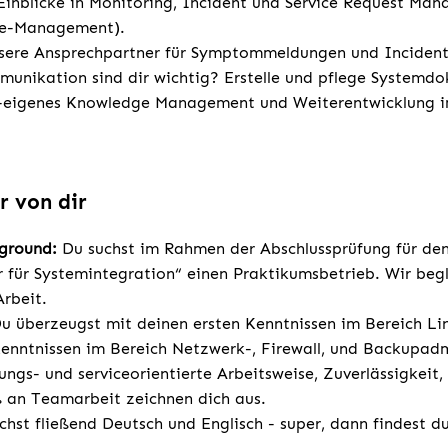
 Einblicke in Monitoring, Incident und Service Request Ma
ge-Management).
nsere Ansprechpartner für Symptommeldungen und Incident
munikation sind dir wichtig? Erstelle und pflege Systemd
-eigenes Knowledge Management und Weiterentwicklung i
r von dir
kground:
Du suchst im Rahmen der Abschlussprüfung für den
 für Systemintegration“ einen Praktikumsbetrieb. Wir begl
Arbeit.
u überzeugst mit deinen ersten Kenntnissen im Bereich Li
enntnissen im Bereich Netzwerk-, Firewall, und Backupadm
ngs- und serviceorientierte Arbeitsweise, Zuverlässigkeit,
 an Teamarbeit zeichnen dich aus.
chst fließend Deutsch und Englisch - super, dann findest d