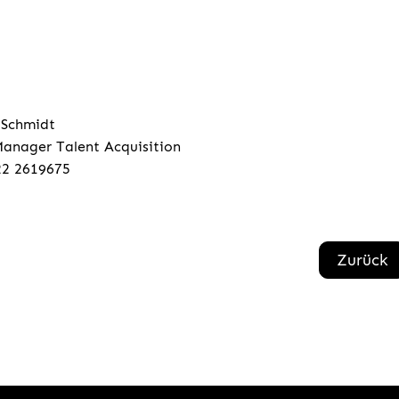
 Schmidt
anager Talent Acquisition
22 2619675
Zurück