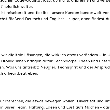
Sachen Code-Qualität lässt du nichts anbrennen und verbe
nuierlich weiter.
st reisebereit und flexibel, unsere Kunden bundesweit vor
chst fließend Deutsch und Englisch - super, dann findest d
 wir digitale Lösungen, die wirklich etwas verändern – in
 Kolleg:innen bringen dafür Technologie, Ideen und unters
n. Was uns antreibt: Neugier, Teamspirit und der Anspruc
ith a heartbeat eben.
für Menschen, die etwas bewegen wollen. Diversität und un
rn unser Team. Haltung, Ideen und Lust aufs Machen - das 