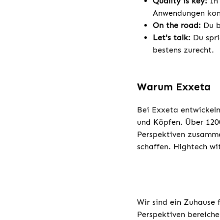
Quality is key:
In 
Anwendungen konti
On the road:
Du bi
Let's talk:
Du spri
bestens zurecht.
Warum Exxeta
Bei Exxeta entwickeln
und Köpfen. Über 1200
Perspektiven zusamme
schaffen. Hightech w
Wir sind ein Zuhause 
Perspektiven bereiche