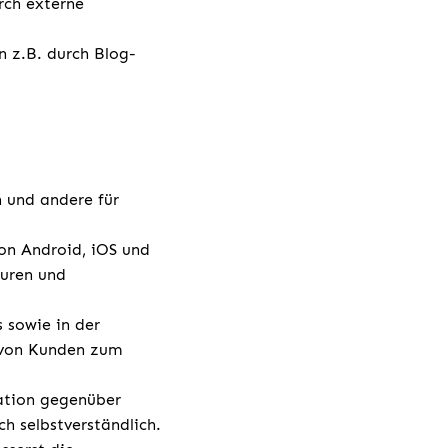
rch externe
n z.B. durch Blog-
h und andere für
.
on Android, iOS und
turen und
 sowie in der
g von Kunden zum
ation gegenüber
ch selbstverständlich.