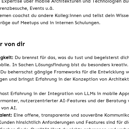
e Expertise über mobile Architekturen und Technologien du
renzbesuche, Events u.ä.
emen coachst du andere Kolleg:innen und teilst dein Wisse
räge auf Meetups und in internen Schulungen.
r von dir
gkeit:
Du brennst für das, was du tust und begeisterst dic
ile. In Sachen Lösungsfindung bist du besonders kreativ
Du beherrschst gängige Frameworks für die Entwicklung v
en und bringst Erfahrung in der Konzeption von Architek
hast Erfahrung in der Integration von LLMs in mobile Apps
ormanter, nutzerzentrierter AI-Features und der Beratun
 von AI.
alent:
Eine offene, transparente und souveräne Kommunik
Kunden hinsichtlich Anforderungen und Features sind für di