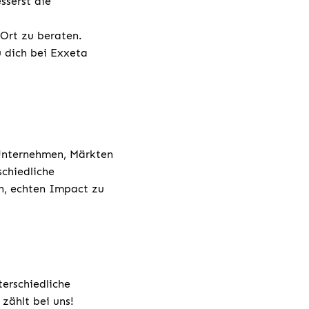
sserst die
 Ort zu beraten.
u dich bei Exxeta
 Unternehmen, Märkten
chiedliche
h, echten Impact zu
terschiedliche
zählt bei uns!