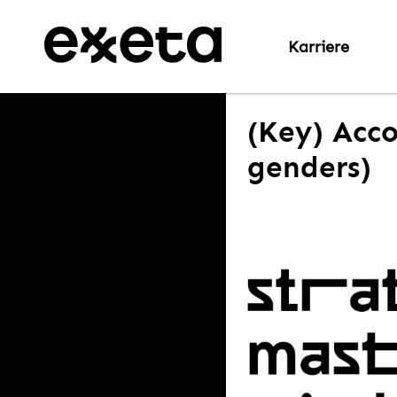
Karriere
(Key) Acco
genders)