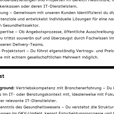
kenkassen oder deren IT-Dienstleistern.
ung – Gemeinsam mit unseren Kunden identifizierst du di
tenziale und entwickelst individuelle Lösungen für eine na
m Gesundheitssektor.
pertise – Ob Angebotsprozesse, öffentliche Ausschreibun
u trittst souverän auf und überzeugst durch Fachwissen i
seren Delivery-Teams.
Projektstart – Du führst eigenständig Vertrags- und Prei
e mit echtem gesellschaftlichen Mehrwert möglich.
st
kground:
Vertriebskompetenz mit Branchenerfahrung – Du b
s im IT- oder Beratungskontext mit, idealerweise mit Foku
r relevante IT-Dienstleister.
enntnis des Gesundheitswesens – Du verstehst die Struktu
ungen im GKV-Umfeld, kennst Entscheidungsprozesse und b