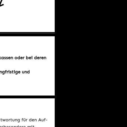
kassen oder bei deren
ngfristige und
twortung für den Auf-
nsbesondere mit