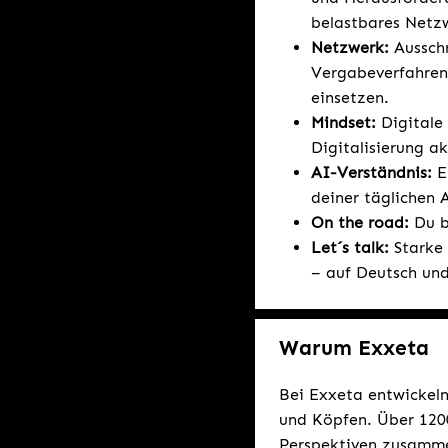
belastbares Netzw
Netzwerk:
Aussch
Vergabeverfahren,
einsetzen.
Mindset:
Digitale
Digitalisierung a
AI-Verständnis:
E
deiner täglichen A
On the road:
Du bi
Let´s talk:
Starke
– auf Deutsch und 
Warum Exxeta
Bei Exxeta entwickeln
und Köpfen. Über 1200
Perspektiven zusamme