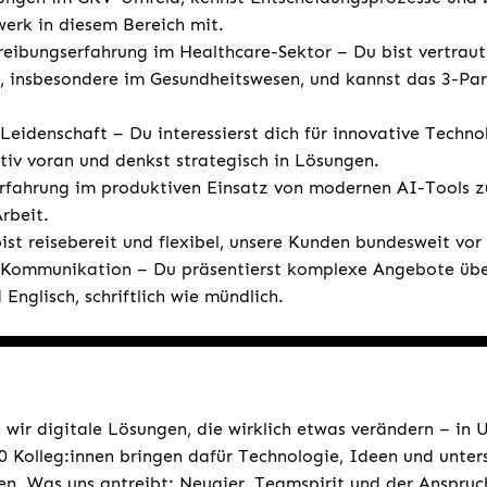
erk in diesem Bereich mit.
reibungserfahrung im Healthcare-Sektor – Du bist vertraut
 insbesondere im Gesundheitswesen, und kannst das 3-Par
 Leidenschaft – Du interessierst dich für innovative Technol
ktiv voran und denkst strategisch in Lösungen.
rfahrung im produktiven Einsatz von modernen AI-Tools z
rbeit.
st reisebereit und flexibel, unsere Kunden bundesweit vor
 Kommunikation – Du präsentierst komplexe Angebote übe
Englisch, schriftlich wie mündlich.
 wir digitale Lösungen, die wirklich etwas verändern – in
 Kolleg:innen bringen dafür Technologie, Ideen und unters
n. Was uns antreibt: Neugier, Teamspirit und der Anspruc