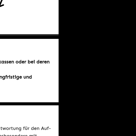
kassen oder bei deren
ngfristige und
twortung für den Auf-
nsbesondere mit