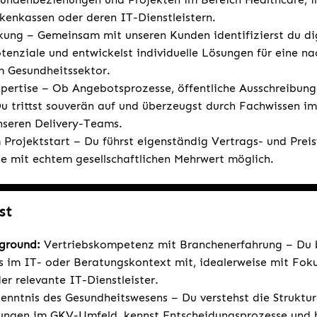
kenkassen oder deren IT-Dienstleistern.
ung – Gemeinsam mit unseren Kunden identifizierst du di
tenziale und entwickelst individuelle Lösungen für eine na
m Gesundheitssektor.
pertise – Ob Angebotsprozesse, öffentliche Ausschreibun
u trittst souverän auf und überzeugst durch Fachwissen i
seren Delivery-Teams.
Projektstart – Du führst eigenständig Vertrags- und Prei
e mit echtem gesellschaftlichen Mehrwert möglich.
st
kground:
Vertriebskompetenz mit Branchenerfahrung – Du b
s im IT- oder Beratungskontext mit, idealerweise mit Foku
r relevante IT-Dienstleister.
enntnis des Gesundheitswesens – Du verstehst die Struktu
ungen im GKV-Umfeld, kennst Entscheidungsprozesse und b