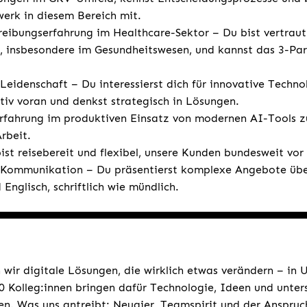
erk in diesem Bereich mit.
reibungserfahrung im Healthcare-Sektor – Du bist vertraut
 insbesondere im Gesundheitswesen, und kannst das 3-Par
 Leidenschaft – Du interessierst dich für innovative Technol
ktiv voran und denkst strategisch in Lösungen.
rfahrung im produktiven Einsatz von modernen AI-Tools z
rbeit.
st reisebereit und flexibel, unsere Kunden bundesweit vor
 Kommunikation – Du präsentierst komplexe Angebote übe
Englisch, schriftlich wie mündlich.
 wir digitale Lösungen, die wirklich etwas verändern – in
 Kolleg:innen bringen dafür Technologie, Ideen und unters
n. Was uns antreibt: Neugier, Teamspirit und der Anspruc