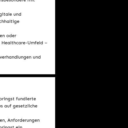
gitale und
chhaltige
gen oder
m Healthcare-Umfeld –
sverhandlungen und
ringst fundierte
s auf gesetzliche
ren, Anforderungen
ringst ein