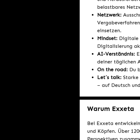
belastbares Netzw
Netzwerk:
Aussch
Vergabeverfahren,
einsetzen.
Mindset:
Digitale
Digitalisierung a
AI-Verständnis:
E
deiner täglichen A
On the road:
Du bi
Let´s talk:
Starke
– auf Deutsch und 
Warum Exxeta
Bei Exxeta entwickeln
und Köpfen. Über 1200
Perspektiven zusamme