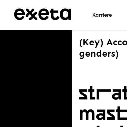
Karriere
(Key) Acco
genders)