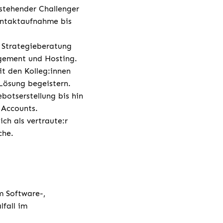
estehender Challenger
ontaktaufnahme bis
 Strategieberatung
agement und Hosting.
t den Kolleg:innen
 Lösung begeistern.
botserstellung bis hin
r Accounts.
ch als vertraute:r
che.
m Software-,
fall im