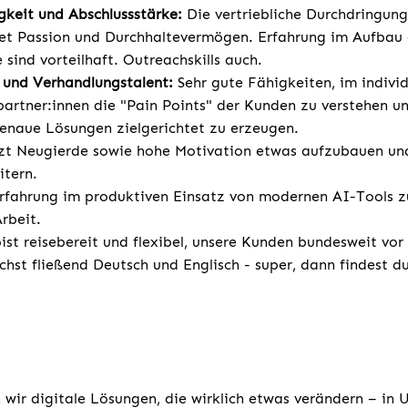
gkeit und Abschlussstärke:
Die vertriebliche Durchdringun
et Passion und Durchhaltevermögen. Erfahrung im Aufbau 
 sind vorteilhaft. Outreachskills auch.
und Verhandlungstalent:
Sehr gute Fähigkeiten, im indivi
artner:innen die "Pain Points" der Kunden zu verstehen un
enaue Lösungen zielgerichtet zu erzeugen.
zt Neugierde sowie hohe Motivation etwas aufzubauen un
itern.
rfahrung im produktiven Einsatz von modernen AI-Tools z
rbeit.
st reisebereit und flexibel, unsere Kunden bundesweit vor
chst fließend Deutsch und Englisch - super, dann findest d
 wir digitale Lösungen, die wirklich etwas verändern – in