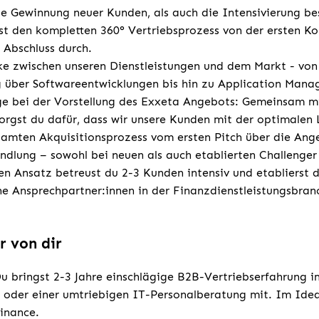
ie Gewinnung neuer Kunden, als auch die Intensivierung b
st den kompletten 360° Vertriebsprozess von der ersten K
 Abschluss durch.
ke zwischen unseren Dienstleistungen und dem Markt - von
g über Softwareentwicklungen bis hin zu Application Man
ge bei der Vorstellung des Exxeta Angebots: Gemeinsam mi
sorgst du dafür, dass wir unsere Kunden mit der optimalen
samten Akquisitionsprozess vom ersten Pitch über die Ange
ndlung – sowohl bei neuen als auch etablierten Challenge
en Ansatz betreust du 2-3 Kunden intensiv und etablierst di
ine Ansprechpartner:innen in der Finanzdienstleistungsbran
r von dir
u bringst 2-3 Jahre einschlägige B2B-Vertriebserfahrung i
 oder einer umtriebigen IT-Personalberatung mit. Im Ideal
inance.