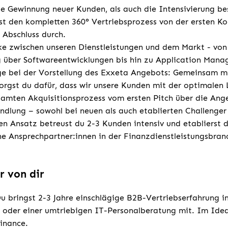
ie Gewinnung neuer Kunden, als auch die Intensivierung b
st den kompletten 360° Vertriebsprozess von der ersten K
 Abschluss durch.
ke zwischen unseren Dienstleistungen und dem Markt - von
g über Softwareentwicklungen bis hin zu Application Man
ge bei der Vorstellung des Exxeta Angebots: Gemeinsam mi
sorgst du dafür, dass wir unsere Kunden mit der optimalen
samten Akquisitionsprozess vom ersten Pitch über die Ange
ndlung – sowohl bei neuen als auch etablierten Challenge
en Ansatz betreust du 2-3 Kunden intensiv und etablierst di
ine Ansprechpartner:innen in der Finanzdienstleistungsbran
r von dir
u bringst 2-3 Jahre einschlägige B2B-Vertriebserfahrung i
 oder einer umtriebigen IT-Personalberatung mit. Im Ideal
inance.