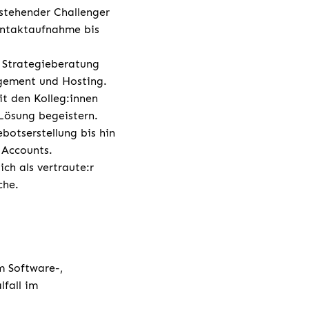
estehender Challenger
ontaktaufnahme bis
 Strategieberatung
agement und Hosting.
t den Kolleg:innen
 Lösung begeistern.
botserstellung bis hin
r Accounts.
ch als vertraute:r
che.
m Software-,
fall im