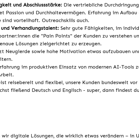
gkeit und Abschlussstärke:
Die vertriebliche Durchdringun
et Passion und Durchhaltevermögen. Erfahrung im Aufbau 
 sind vorteilhaft. Outreachskills auch.
und Verhandlungstalent:
Sehr gute Fähigkeiten, im indivi
artner:innen die "Pain Points" der Kunden zu verstehen un
enaue Lösungen zielgerichtet zu erzeugen.
zt Neugierde sowie hohe Motivation etwas aufzubauen un
itern.
rfahrung im produktiven Einsatz von modernen AI-Tools z
rbeit.
st reisebereit und flexibel, unsere Kunden bundesweit vor
chst fließend Deutsch und Englisch - super, dann findest d
 wir digitale Lösungen, die wirklich etwas verändern – in