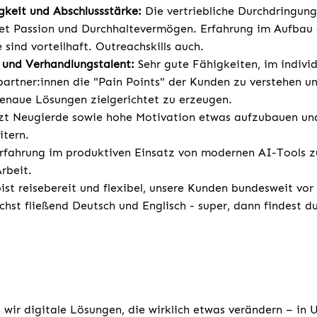
gkeit und Abschlussstärke:
Die vertriebliche Durchdringun
et Passion und Durchhaltevermögen. Erfahrung im Aufbau 
 sind vorteilhaft. Outreachskills auch.
und Verhandlungstalent:
Sehr gute Fähigkeiten, im indivi
artner:innen die "Pain Points" der Kunden zu verstehen un
enaue Lösungen zielgerichtet zu erzeugen.
zt Neugierde sowie hohe Motivation etwas aufzubauen un
itern.
rfahrung im produktiven Einsatz von modernen AI-Tools z
rbeit.
st reisebereit und flexibel, unsere Kunden bundesweit vor
chst fließend Deutsch und Englisch - super, dann findest d
 wir digitale Lösungen, die wirklich etwas verändern – in