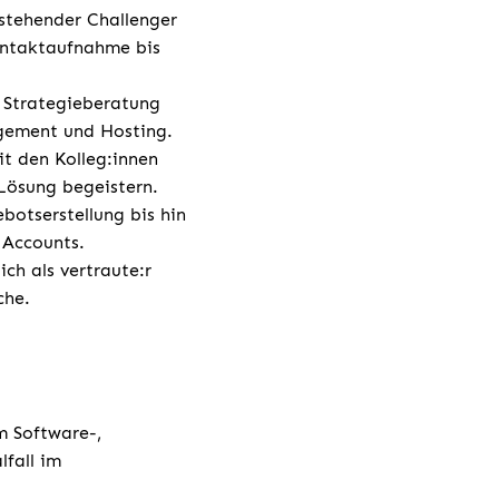
estehender Challenger
ontaktaufnahme bis
 Strategieberatung
agement und Hosting.
t den Kolleg:innen
 Lösung begeistern.
botserstellung bis hin
r Accounts.
ch als vertraute:r
che.
m Software-,
fall im