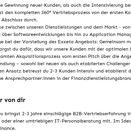
ie Gewinnung neuer Kunden, als auch die Intensivierung b
st den kompletten 360° Vertriebsprozess von der ersten K
 Abschluss durch.
ke zwischen unseren Dienstleistungen und dem Markt - von
g über Softwareentwicklungen bis hin zu Application Man
ge bei der Vorstellung des Exxeta Angebots: Gemeinsam mi
sorgst du dafür, dass wir unsere Kunden mit der optimalen
samten Akquisitionsprozess vom ersten Pitch über die Ange
ndlung – sowohl bei neuen als auch etablierten Challenge
en Ansatz betreust du 2-3 Kunden intensiv und etablierst di
ine Ansprechpartner:innen in der Finanzdienstleistungsbran
r von dir
u bringst 2-3 Jahre einschlägige B2B-Vertriebserfahrung i
 oder einer umtriebigen IT-Personalberatung mit. Im Ideal
inance.