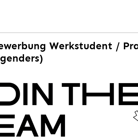
bewerbung Werkstudent / Pra
l genders)