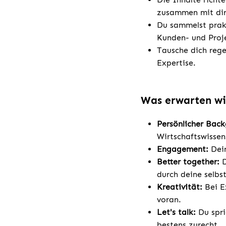
zusammen mit dir
Du sammelst prak
Kunden- und Proj
Tausche dich rege
Expertise.
Was erwarten wi
Persönlicher Bac
Wirtschaftswissen
Engagement:
Dein
Better together:
D
durch deine selbs
Kreativität:
Bei E
voran.
Let's talk:
Du spri
bestens zurecht.