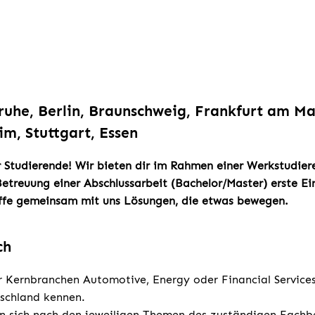
sruhe, Berlin, Braunschweig, Frankfurt am M
m, Stuttgart, Essen
r Studierende! Wir bieten dir im Rahmen einer Werkstudier
etreuung einer Abschlussarbeit (Bachelor/Master) erste Ein
affe gemeinsam mit uns Lösungen, die etwas bewegen.
ch
r Kernbranchen Automotive, Energy oder Financial Service
tschland kennen.
en sich nach den jeweiligen Themen des zuständigen Fachb