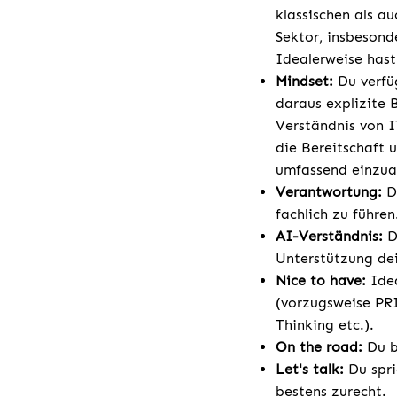
klassischen als a
Sektor, insbesond
Idealerweise hast
Mindset:
Du verfüg
daraus explizite 
Verständnis von 
die Bereitschaft 
umfassend einzua
Verantwortung:
D
fachlich zu führen
AI-Verständnis:
D
Unterstützung dei
Nice to have:
Idea
(vorzugsweise PR
Thinking etc.).
On the road:
Du bi
Let's talk:
Du spri
bestens zurecht.