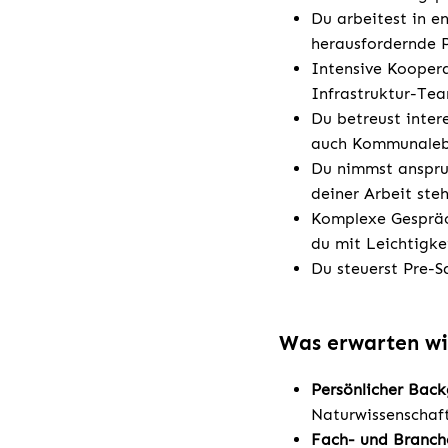
Du arbeitest in e
herausfordernde P
Intensive Koopera
Infrastruktur-Tea
Du betreust inter
auch Kommunaleb
Du nimmst anspru
deiner Arbeit ste
Komplexe Gespräc
du mit Leichtigke
Du steuerst Pre-S
Was erwarten wi
Persönlicher Bac
Naturwissenschaft
Fach- und Branch