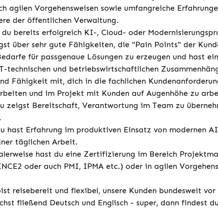
uch agilen Vorgehensweisen sowie umfangreiche Erfahrunge
ere der öffentlichen Verwaltung.
 du bereits erfolgreich KI-, Cloud- oder Modernisierungspro
st über sehr gute Fähigkeiten, die "Pain Points" der Kun
Bedarfe für passgenaue Lösungen zu erzeugen und hast ein
IT-technischen und betriebswirtschaftlichen Zusammenhän
und Fähigkeit mit, dich in die fachlichen Kundenanforderun
rbeiten und im Projekt mit Kunden auf Augenhöhe zu arbe
u zeigst Bereitschaft, Verantwortung im Team zu überne
.
u hast Erfahrung im produktiven Einsatz von modernen AI
ner täglichen Arbeit.
lerweise hast du eine Zertifizierung im Bereich Projekt
INCE2 oder auch PMI, IPMA etc.) oder in agilen Vorgehens
st reisebereit und flexibel, unsere Kunden bundesweit vor
chst fließend Deutsch und Englisch - super, dann findest d