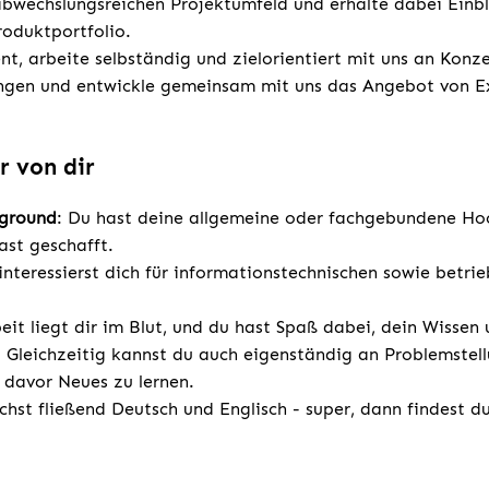
wechslungsreichen Projektumfeld und erhalte dabei Einbli
oduktportfolio.
nt, arbeite selbständig und zielorientiert mit uns an Konz
gen und entwickle gemeinsam mit uns das Angebot von Ex
r von dir
kground
: Du hast deine allgemeine oder fachgebundene Hoch
ast geschafft.
interessierst dich für informationstechnischen sowie betrie
t liegt dir im Blut, und du hast Spaß dabei, dein Wissen
. Gleichzeitig kannst du auch eigenständig an Problemstel
t davor Neues zu lernen.
chst fließend Deutsch und Englisch - super, dann findest d