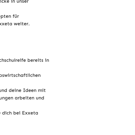
cke in unser
epten für
xeta weiter.
schulreife bereits in
bswirtschaftlichen
 und deine Ideen mit
lungen arbeiten und
u dich bei Exxeta