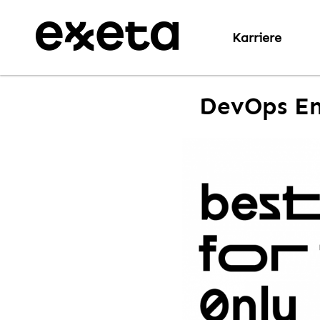
Karriere
DevOps Eng