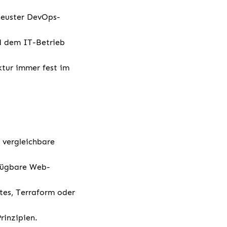
 neuster DevOps-
 dem IT-Betrieb
ktur immer fest im
 vergleichbare
rfügbare Web-
etes, Terraform oder
rinzipien.