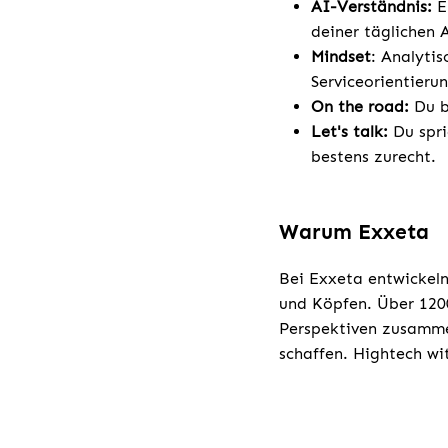
AI-Verständnis:
E
deiner täglichen 
Mindset
: Analyti
Serviceorientierun
On the road:
Du bi
Let's talk:
Du spri
bestens zurecht.
Warum Exxeta
Bei Exxeta entwickeln
und Köpfen. Über 1200
Perspektiven zusamme
schaffen. Hightech w