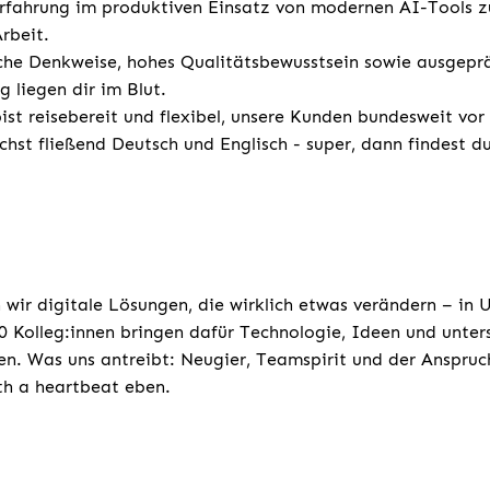
rfahrung im produktiven Einsatz von modernen AI-Tools z
Arbeit.
sche Denkweise, hohes Qualitätsbewusstsein sowie ausgepr
g liegen dir im Blut.
st reisebereit und flexibel, unsere Kunden bundesweit vor
chst fließend Deutsch und Englisch - super, dann findest d
 wir digitale Lösungen, die wirklich etwas verändern – in
 Kolleg:innen bringen dafür Technologie, Ideen und unters
n. Was uns antreibt: Neugier, Teamspirit und der Anspruc
ith a heartbeat eben.