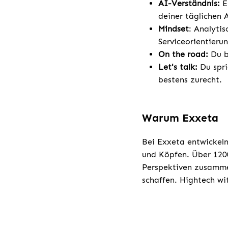
AI-Verständnis:
E
deiner täglichen 
Mindset
: Analyti
Serviceorientierun
On the road:
Du bi
Let's talk:
Du spri
bestens zurecht.
Warum Exxeta
Bei Exxeta entwickeln
und Köpfen. Über 1200
Perspektiven zusamme
schaffen. Hightech w