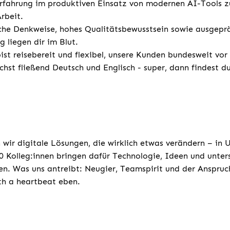
rfahrung im produktiven Einsatz von modernen AI-Tools z
Arbeit.
sche Denkweise, hohes Qualitätsbewusstsein sowie ausgepr
g liegen dir im Blut.
st reisebereit und flexibel, unsere Kunden bundesweit vor
chst fließend Deutsch und Englisch - super, dann findest d
 wir digitale Lösungen, die wirklich etwas verändern – in
 Kolleg:innen bringen dafür Technologie, Ideen und unters
n. Was uns antreibt: Neugier, Teamspirit und der Anspruc
ith a heartbeat eben.