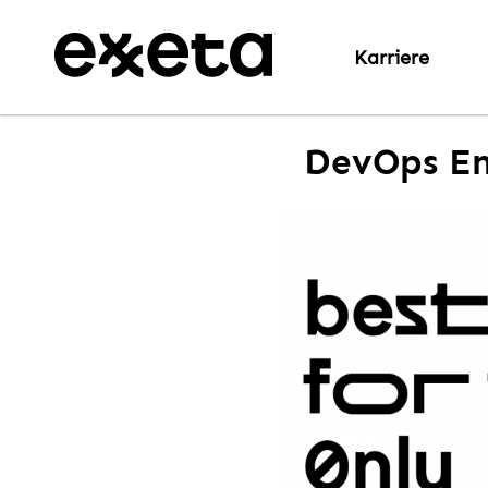
Karriere
DevOps Eng