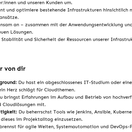
er:innen und unseren Kunden um.
nt und optimiere bestehende Infrastrukturen hinsichtlich
ansätze.
insam an – zusammen mit der Anwendungsentwicklung und
neuen Lösungen.
 Stabilität und Sicherheit der Ressourcen unserer Infrastru
r von dir
kground:
Du hast ein abgeschlossenes IT-Studium oder eine
in Herz schlägt für Cloudthemen.
u bringst Erfahrungen im Aufbau und Betrieb von hochve
d Cloudlösungen mit.
itigkeit:
Du beherrschst Tools wie Jenkins, Ansible, Kubern
dieses im Projektalltag einzusetzen.
rennst für agile Welten, Systemautomation und DevOps-P