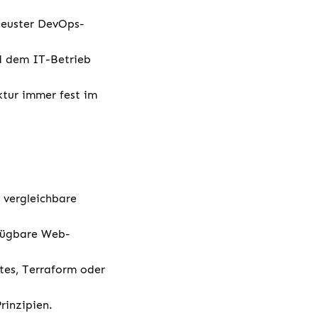
 neuster DevOps-
 dem IT-Betrieb
ktur immer fest im
 vergleichbare
rfügbare Web-
etes, Terraform oder
rinzipien.