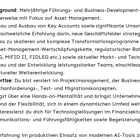
kground
: Mehrjährige Führungs- und Business-Development
alerweise mit Fokus auf Asset Management.
fbau und Ausbau von Key Accounts sowie signifikante Ums
achweisliche Erfahrung darin, neue Geschäftsfelder strateg
ios zu skalieren und komplexe Transformationsprogramme z
sset-Management-Wertschöpfungskette, regulatorischer 
 MiFID II, FIDLEG etc.) sowie aktueller Markt- und Tech
au und der Entwicklung leistungsstarker Teams, einschliess
ltureller Weiterentwicklung.
rtise
: Du bist versiert im Projektmanagement, der Busines
chanforderungs-, Test- und Migrationskonzepten.
ügst über eine Hands-on-Mentalität und bringst Unternehm
d der Flexibilität, sich in einem dynamischen Umfeld wei
teressierst du dich für Technologielösungen im Finanzsekt
unikations- und Führungsfähigkeiten sowie Begeisterun
rfahrung im produktiven Einsatz von modernen AI-Tools z