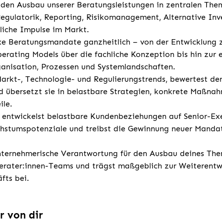
den Ausbau unserer Beratungsleistungen in zentralen The
Regulatorik, Reporting, Risikomanagement, Alternative In
tliche Impulse im Markt.
xe Beratungsmandate ganzheitlich – von der Entwicklung 
erating Models über die fachliche Konzeption bis hin zur e
anisation, Prozessen und Systemlandschaften.
rkt-, Technologie- und Regulierungstrends, bewertest der
d übersetzt sie in belastbare Strategien, konkrete Maßna
ile.
d entwickelst belastbare Kundenbeziehungen auf Senior-Ex
chstumspotenziale und treibst die Gewinnung neuer Manda
ternehmerische Verantwortung für den Ausbau deines Them
erater:innen-Teams und trägst maßgeblich zur Weiterentw
fts bei.
r von dir