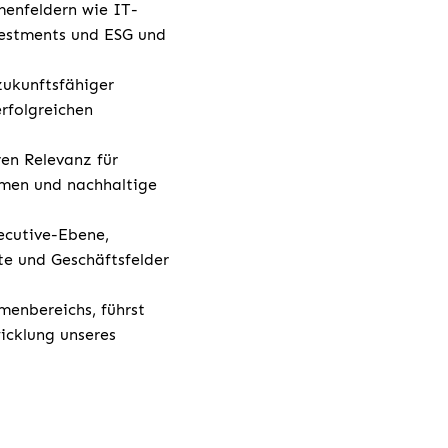
menfeldern wie IT-
vestments und ESG und
zukunftsfähiger
rfolgreichen
en Relevanz für
hmen und nachhaltige
ecutive-Ebene,
te und Geschäftsfelder
enbereichs, führst
icklung unseres