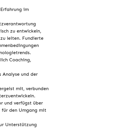
-Erfahrung im
atzverantwortung
isch zu entwickeln,
u leiten. Fundierte
Rahmenbedingungen
nologietrends.
lich Coaching,
s Analyse und der
ergeist mit, verbunden
terzuentwickeln.
or und verfügst über
g für den Umgang mit
ur Unterstützung