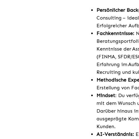
Persönlicher Bac
Consulting – ide
Erfolgreicher Au
Fachkenntnisse:
N
Beratungsportfol
Kenntnisse der A
(FINMA, SFDR/ESG,
Erfahrung im Aufb
Recruiting und ku
Methodische Expe
Erstellung von Fa
Mindset
: Du verf
mit dem Wunsch un
Darüber hinaus in
ausgeprägte Komm
Kunden.
AI-Verständnis:
E