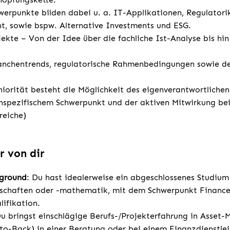
rpunkte bilden dabei u. a. IT-Applikationen, Regulatori
, sowie bspw. Alternative Investments und ESG.
jekte – Von der Idee über die fachliche Ist-Analyse bis hin
ranchentrends, regulatorische Rahmenbedingungen sowie d
niorität besteht die Möglichkeit des eigenverantwortliche
spezifischem Schwerpunkt und der aktiven Mitwirkung bei
reiche)
r von dir
kground
: Du hast idealerweise ein abgeschlossenes Studium
nschaften oder -mathematik, mit dem Schwerpunkt Finance
lifikation.
u bringst einschlägige Berufs-/Projekterfahrung in Asse
to-Back) in einer Beratung oder bei einem Finanzdienstlei