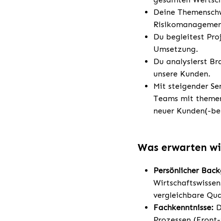
Deine Themenschwe
Risikomanagement
Du begleitest Pro
Umsetzung.
Du analysierst B
unsere Kunden.
Mit steigender Se
Teams mit themen
neuer Kunden(-be
Was erwarten wi
Persönlicher Bac
Wirtschaftswisse
vergleichbare Qua
Fachkenntnisse:
D
Prozessen (Front-