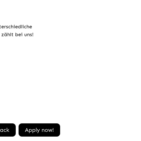
terschiedliche
zählt bei uns!
ack
Apply now!