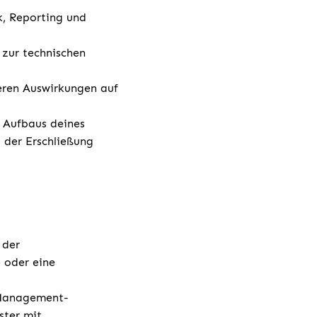
k, Reporting und
 zur technischen
eren Auswirkungen auf
n Aufbaus deines
 der Erschließung
 der
 oder eine
t-Management-
ster mit.