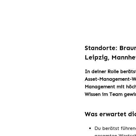
Standorte: Brau
Leipzig, Mannhe
In deiner Rolle berä
Asset-Management-Wer
Management mit höchs
Wissen im Team gewin
Was erwartet di
Du berätst führen
gesamten Wertsch