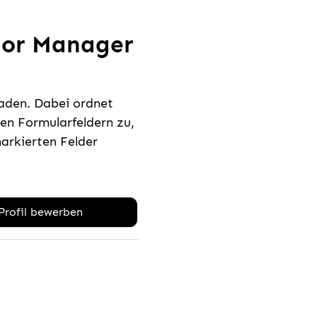
ior Manager
laden. Dabei ordnet
n Formularfeldern zu,
rkierten Felder
-Profil bewerben