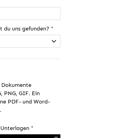
st du uns gefunden?
*
e Dokumente
, PNG, GIF. Ein
eine PDF- und Word-
.
e Unterlagen
*