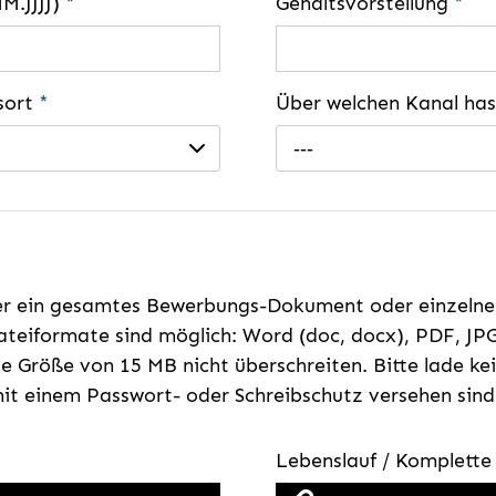
MM.JJJJ)
*
Gehaltsvorstellung
*
gsort
*
Über welchen Kanal ha
---
er ein gesamtes Bewerbungs-Dokument oder einzeln
teiformate sind möglich: Word (doc, docx), PDF, JPG
e Größe von 15 MB nicht überschreiten. Bitte lade k
t einem Passwort- oder Schreibschutz versehen sind
Lebenslauf / Komplett