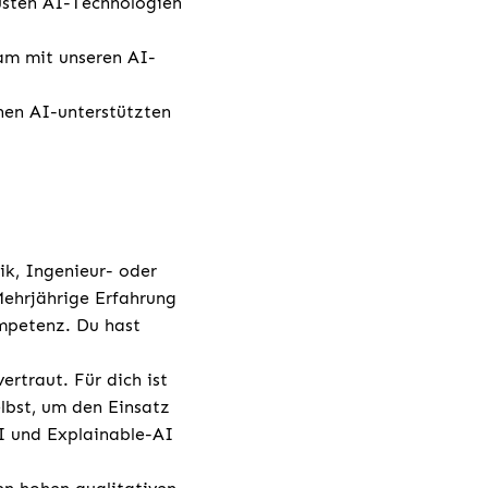
eusten AI-Technologien
am mit unseren AI-
nen AI-unterstützten
ik, Ingenieur- oder
Mehrjährige Erfahrung
mpetenz. Du hast
rtraut. Für dich ist
elbst, um den Einsatz
AI und Explainable-AI