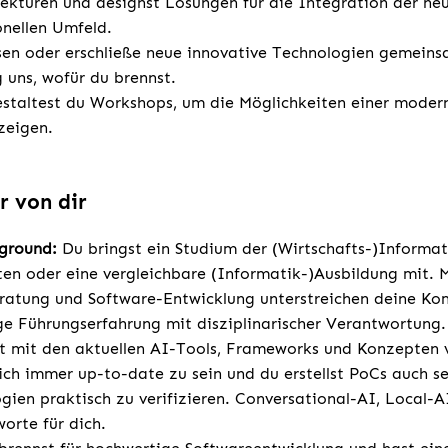
itekturen und designst Lösungen für die Integration der n
onellen Umfeld.
sen oder erschließe neue innovative Technologien gemeins
 uns, wofür du brennst.
estaltest du Workshops, um die Möglichkeiten einer moder
zeigen.
r von dir
kground:
Du bringst ein Studium der (Wirtschafts-)Informat
en oder eine vergleichbare (Informatik-)Ausbildung mit. 
eratung und Software-Entwicklung unterstreichen deine Ko
ge Führungserfahrung mit disziplinarischer Verantwortung.
t mit den aktuellen AI-Tools, Frameworks und Konzepten ve
lich immer up-to-date zu sein und du erstellst PoCs auch s
gien praktisch zu verifizieren. Conversational-AI, Local-
orte für dich.