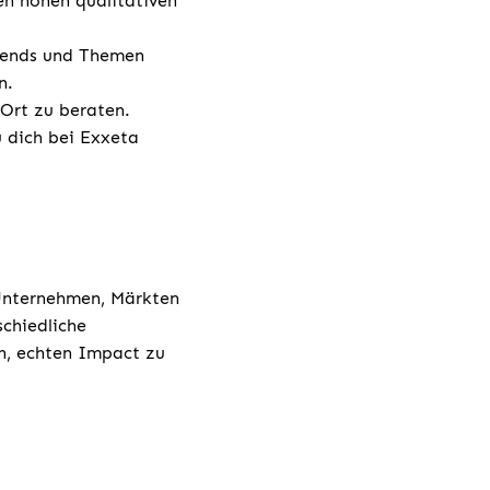
en hohen qualitativen
Trends und Themen
n.
 Ort zu beraten.
u dich bei Exxeta
 Unternehmen, Märkten
chiedliche
h, echten Impact zu