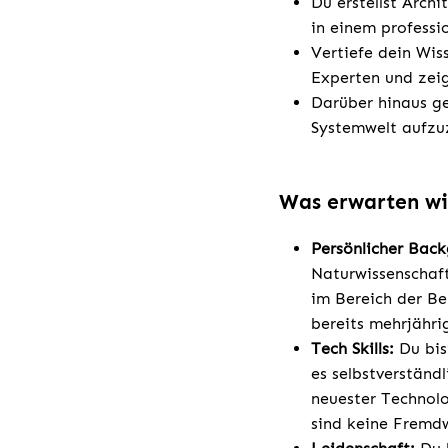
Du erstellst Arch
in einem professi
Vertiefe dein Wis
Experten und zeig
Darüber hinaus g
Systemwelt aufzu
Was erwarten wi
Persönlicher Bac
Naturwissenschaft
im Bereich der B
bereits mehrjähri
Tech Skills:
Du bis
es selbstverständ
neuester Technolo
sind keine Fremdw