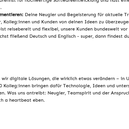
rennst für hochwertige Softwareentwicklung und hast ein
.
mentieren:
Deine Neugier und Begeisterung für aktuelle 
r, Kolleg:innen und Kunden von deinen Ideen zu überzeuge
st reisebereit und flexibel, unsere Kunden bundesweit vor
chst fließend Deutsch und Englisch - super, dann findest d
 wir digitale Lösungen, die wirklich etwas verändern – in
 Kolleg:innen bringen dafür Technologie, Ideen und unters
n. Was uns antreibt: Neugier, Teamspirit und der Anspruc
th a heartbeat eben.