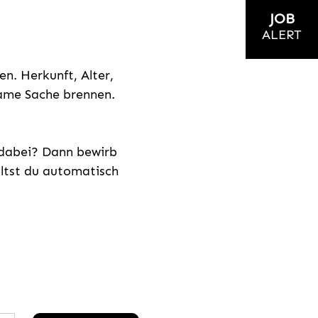
JOB
ALERT
n. Herkunft, Alter,
nsame Sache brennen.
s dabei? Dann bewirb
ältst du automatisch