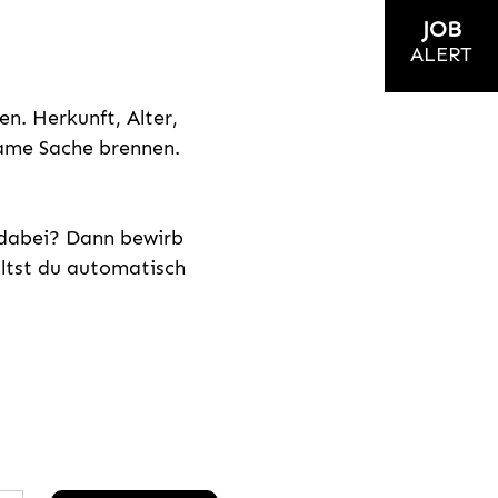
JOB
ALERT
n. Herkunft, Alter,
nsame Sache brennen.
s dabei? Dann bewirb
ältst du automatisch