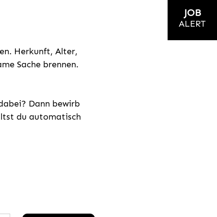
JOB
ALERT
n. Herkunft, Alter,
nsame Sache brennen.
s dabei? Dann bewirb
ältst du automatisch