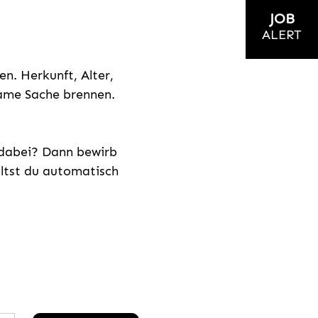
JOB
ALERT
n. Herkunft, Alter,
nsame Sache brennen.
s dabei? Dann bewirb
ältst du automatisch