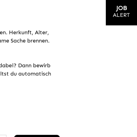
JOB
ALERT
n. Herkunft, Alter,
nsame Sache brennen.
s dabei? Dann bewirb
ältst du automatisch