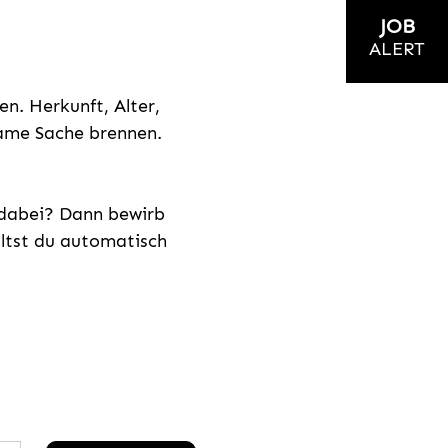
JOB
ALERT
n. Herkunft, Alter,
nsame Sache brennen.
s dabei? Dann bewirb
ältst du automatisch