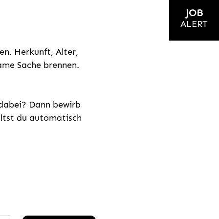
JOB
ALERT
n. Herkunft, Alter,
nsame Sache brennen.
s dabei? Dann bewirb
ältst du automatisch