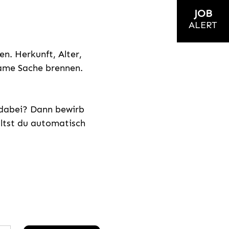
JOB
ALERT
n. Herkunft, Alter,
nsame Sache brennen.
s dabei? Dann bewirb
ältst du automatisch